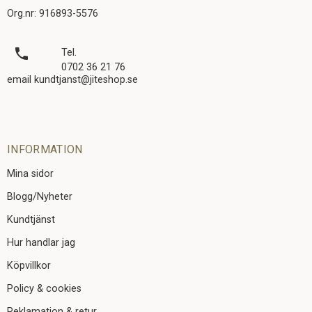
Org.nr: 916893-5576
local_phone
Tel.
0702 36 21 76
email kundtjanst@jiteshop.se
INFORMATION
Mina sidor
Blogg/Nyheter
Kundtjänst
Hur handlar jag
Köpvillkor
Policy & cookies
Reklamation & retur