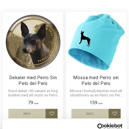
Dekaler med Perro Sin
Mössa med Perro sin
Pelo del Perú
Pelo del Peru
Rund dekal i 3D-variant av hög
Mössa i bomull/elastan med ett
kvalitet med ett motiv av Perro
siluettmotiv av en Perro sin Pelo
Sin Pelo del Perú. Finns i 3
del Peru. Mössan finns i flera
79
159
storlekar 10 cm , 15 cm och 30
färger.
SEK
SEK
cm i diameter.
INFO
INFO
Lägg till i favoriter
Lägg til