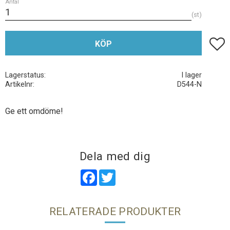
Antal
st
Lägg t
KÖP
Lagerstatus
I lager
Artikelnr
D544-N
Ge ett omdöme!
Dela med dig
Facebook
Twitter
RELATERADE PRODUKTER