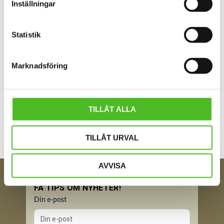
Inställningar
Du
Statistik
Marknadsföring
Bli den första att lämna ett omdöme.
TILLÅT ALLA
TILLÅT URVAL
AVVISA
FÅ TIPS OM NYHETER!
Din e-post