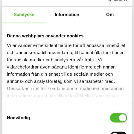
Samtycke
Information
Om
Denna webbplats använder cookies
Vi använder enhetsidentifierare för att anpassa innehållet
och annonserna till användarna, tillhandahålla funktioner
för sociala medier och analysera vår trafik. Vi
Hoodie med Perro sin
vidarebefordrar även sådana identifierare och annan
Pelo
information från din enhet till de sociala medier och
Luvtröja med ett Perro sin
annons- och analysföretag som vi samarbetar med.
Pelomotiv tryckt på bröstet.
Motivstorlek ca 28x7 cm.
Dessa kan i sin tur kombinera informationen med annan
429
SEK
information som du har tillhandahållit eller som de har
samlat in när du har använt deras tjänster.
INFO
Lägg till i favoriter
Samtyckesval
Nödvändig
Omdömen