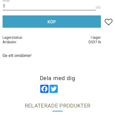
Antal
st
Lägg t
KÖP
Lagerstatus
I lager
Artikelnr
D597-N
Ge ett omdöme!
Dela med dig
Facebook
Twitter
RELATERADE PRODUKTER