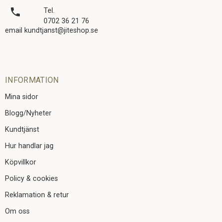
local_phone
Tel.
0702 36 21 76
email kundtjanst@jiteshop.se
INFORMATION
Mina sidor
Blogg/Nyheter
Kundtjänst
Hur handlar jag
Köpvillkor
Policy & cookies
Reklamation & retur
Om oss