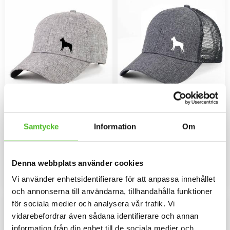
Keps med Saarloos
Gråmelerad Keps med
Wolfhond
Saarloos Wolfhond
Samtycke
Information
Om
Melerad keps i 100% polyester
Keps i i 100% polyester med
med snygg passform och
snygg passform och baksida av
metallspänne. Siluettmotiv av en
nät och en siluettbild av en
169
159
Saarloos Wolfhond
Saarloos Wolfhond. Luftig och
SEK
SEK
Denna webbplats använder cookies
skön keps.
INFO
KÖP
Vi använder enhetsidentifierare för att anpassa innehållet
Lägg till i favoriter
Lägg til
och annonserna till användarna, tillhandahålla funktioner
F
L
E
E
C
E
F
O
D
för sociala medier och analysera vår trafik. Vi
vidarebefordrar även sådana identifierare och annan
E
R
information från din enhet till de sociala medier och