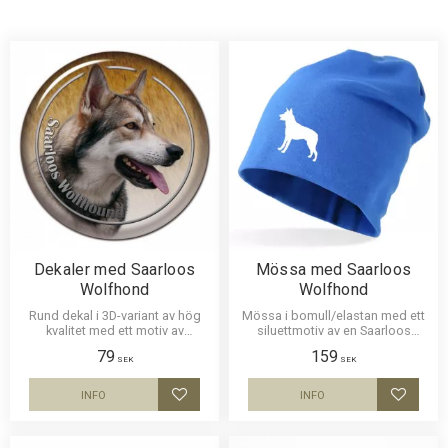
Dekaler med Saarloos
Mössa med Saarloos
Wolfhond
Wolfhond
Rund dekal i 3D-variant av hög
Mössa i bomull/elastan med ett
kvalitet med ett motiv av
siluettmotiv av en Saarloos
Saarloos Wolfhond. Finns i 1
Wolfhond. Mössan finns i flera
79
159
storlek 10 cm i diameter.
färger.
SEK
SEK
INFO
INFO
Lägg till i favoriter
Lägg til