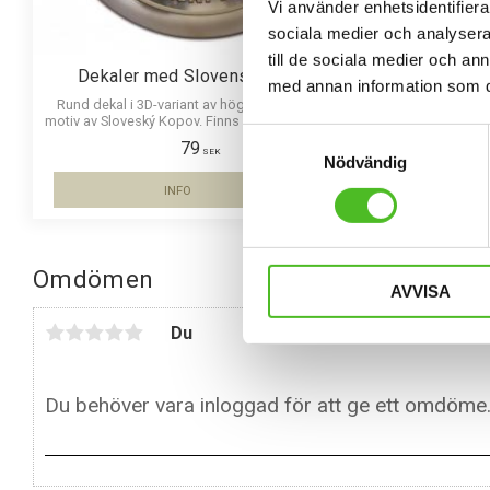
Vi använder enhetsidentifierar
sociala medier och analysera 
till de sociala medier och a
Dekaler med Slovenský Kopov
med annan information som du 
Rund dekal i 3D-variant av hög kvalitet med ett
motiv av Sloveský Kopov. Finns i 3 storlekar 10 cm
Samtyckesval
, 15 cm och 30 cm i diameter.
79
SEK
Nödvändig
INFO
Lägg till i favoriter
Omdömen
AVVISA
Du