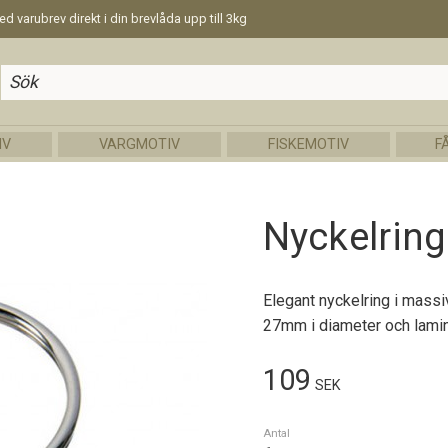
d varubrev direkt i din brevlåda upp till 3kg
IV
VARGMOTIV
FISKEMOTIV
F
Nyckelrin
Elegant nyckelring i massi
27mm i diameter och laminer
109
SEK
Antal