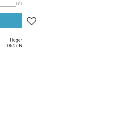
st
Lägg till i favoriter
I lager
D547-N