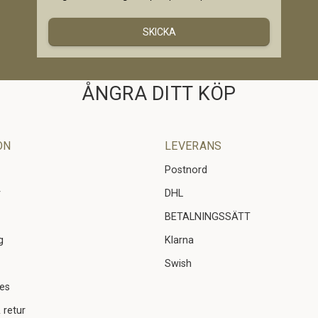
SKICKA
ÅNGRA DITT KÖP
ON
LEVERANS
Postnord
r
DHL
BETALNINGSSÄTT
g
Klarna
Swish
ies
 retur