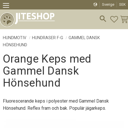
Sverige
SEK
Meny
FAVO
KU
HUNDMOTIV
HUNDRASER F-G
GAMMEL DANSK
HÖNSEHUND
Orange Keps med
Gammel Dansk
Hönsehund
Fluorescerande keps i polyester med Gammel Dansk
Hönsehund. Reflex fram och bak. Populär jägarkeps.