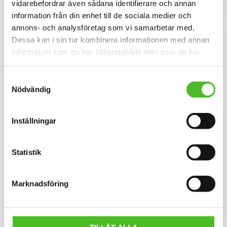
vidarebefordrar även sådana identifierare och annan
KÖP
INFO
Lägg till i favoriter
Lägg til
information från din enhet till de sociala medier och
annons- och analysföretag som vi samarbetar med.
NYHET
Dessa kan i sin tur kombinera informationen med annan
information som du har tillhandahållit eller som de har
samlat in när du har använt deras tjänster.
Samtyckesval
Nödvändig
Inställningar
Keps med Gammel Dansk
Keps med Gammel Dansk
Statistik
Hönsehund
Hönsehund
Melerad keps i 100% polyester
Keps i flera olika färger med ett
med snygg passform och
siluettmotiv av en Gammel Dansk
metallspänne. Siluettmotiv av en
Hönsehund
Marknadsföring
169
159
Gammel Dansk Hönsehund
SEK
SEK
INFO
INFO
Lägg till i favoriter
Lägg til