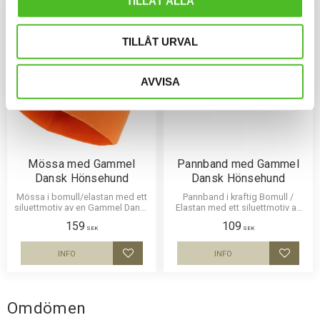
TILLÅT ALLA
TILLÅT URVAL
AVVISA
Mössa med Gammel
Pannband med Gammel
Dansk Hönsehund
Dansk Hönsehund
Mössa i bomull/elastan med ett
Pannband i kraftig Bomull /
siluettmotiv av en Gammel Dansk
Elastan med ett siluettmotiv av
Hönsehund. Mössan finns i flera
en Gammel Dansk Hönsehund
159
109
färger.
SEK
SEK
INFO
INFO
Lägg till i favoriter
Lägg til
Omdömen