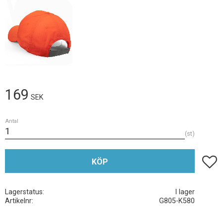
169
SEK
Antal
st
Lägg t
KÖP
Lagerstatus
I lager
Artikelnr
G805-K580