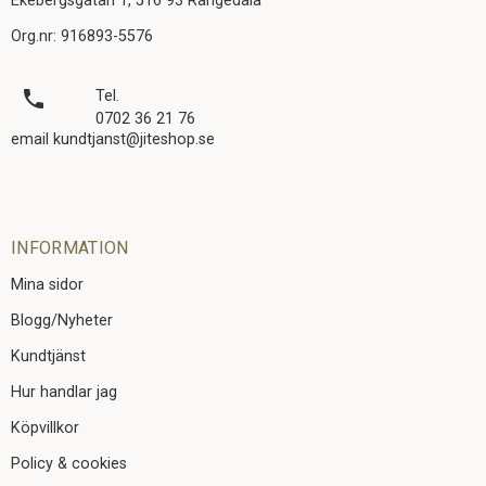
Ekebergsgatan 1, 516 93 Rångedala
Org.nr: 916893-5576
local_phone
Tel.
0702 36 21 76
email kundtjanst@jiteshop.se
INFORMATION
Mina sidor
Blogg/Nyheter
Kundtjänst
Hur handlar jag
Köpvillkor
Policy & cookies