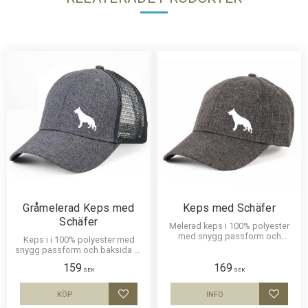
Gråmelerad Keps med
Keps med Schäfer
Schäfer
Melerad keps i 100% polyester
med snygg passform och
Keps i i 100% polyester med
metallspänne. Siluettmotiv av en
snygg passform och baksida av
Schäfer
nät och en siluettbild av en
159
169
Schäfer. Luftig och skön keps.
SEK
SEK
KÖP
INFO
Lägg till i favoriter
Lägg til