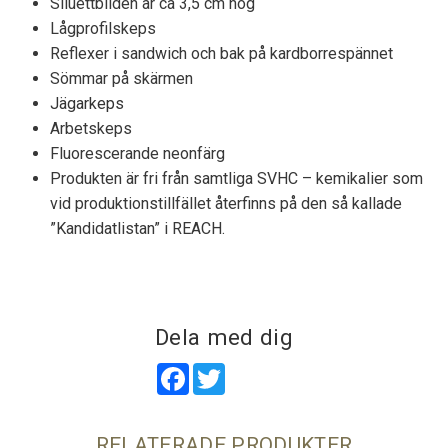
Siluettbilden är ca 3,5 cm hög
Lågprofilskeps
Reflexer i sandwich och bak på kardborrespännet
Sömmar på skärmen
Jägarkeps
Arbetskeps
Fluorescerande neonfärg
Produkten är fri från samtliga SVHC – kemikalier som
vid produktionstillfället återfinns på den så kallade
”Kandidatlistan” i REACH.
Dela med dig
Facebook
Twitter
RELATERADE PRODUKTER