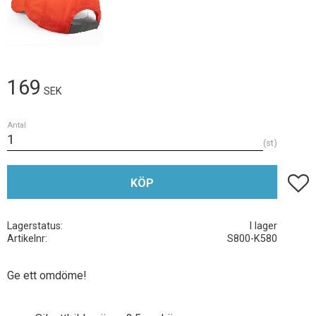
169
SEK
Antal
st
Lägg t
KÖP
Lagerstatus
I lager
Artikelnr
S800-K580
Ge ett omdöme!