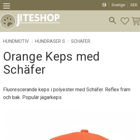
Sverige
SEK
Meny
FAVO
KU
HUNDMOTIV
HUNDRASER S
SCHÄFER
Orange Keps med
Schäfer
Fluorescerande keps i polyester med Schäfer. Reflex fram
och bak. Populär jägarkeps.