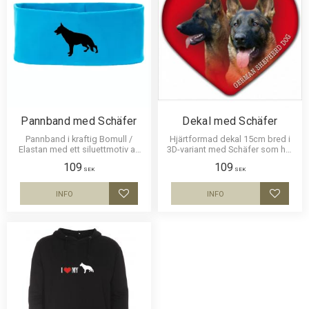
Pannband med Schäfer
Dekal med Schäfer
Pannband i kraftig Bomull /
Hjärtformad dekal 15cm bred i
Elastan med ett siluettmotiv av
3D-variant med Schäfer som har
en Schäfer.
en klisterbaksida för montering
109
109
på bilruta m.m.
SEK
SEK
INFO
INFO
Lägg till i favoriter
Lägg til