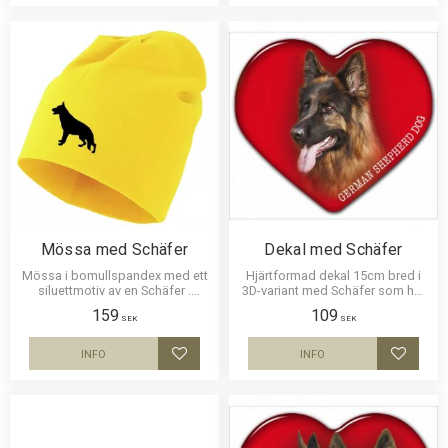
Mössa med Schäfer
Dekal med Schäfer
Mössa i bomullspandex med ett
Hjärtformad dekal 15cm bred i
siluettmotiv av en Schäfer .
3D-variant med Schäfer som har
Mössan finns i flera färger.
en klisterbaksida för montering
159
109
på bilruta m.m.
SEK
SEK
INFO
INFO
Lägg till i favoriter
Lägg til