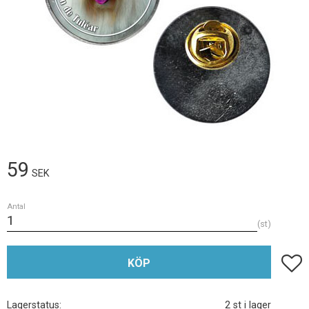
59
SEK
Antal
st
Lägg t
KÖP
Lagerstatus
2 st i lager