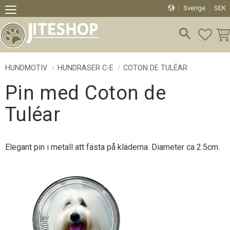
Sverige
SEK
Meny
FAVO
KU
HUNDMOTIV
HUNDRASER C-E
COTON DE TULÉAR
Pin med Coton de
Tuléar
Elegant pin i metall att fästa på kläderna. Diameter ca 2.5cm.