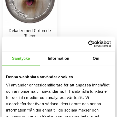
Dekaler med Coton de
Tulear
Rund dekal i 3D-variant av hög
kvalitet med ett motiv av en
Coton de Tulear. Finns i 3
79
storlekar 10 cm , 15 cm och 30
SEK
Samtycke
Information
Om
cm i diameter.
INFO
Lägg till i favoriter
Denna webbplats använder cookies
Omdömen
Vi använder enhetsidentifierare för att anpassa innehållet
och annonserna till användarna, tillhandahålla funktioner
Du
för sociala medier och analysera vår trafik. Vi
vidarebefordrar även sådana identifierare och annan
information från din enhet till de sociala medier och
annons- och analysföretag som vi samarbetar med.