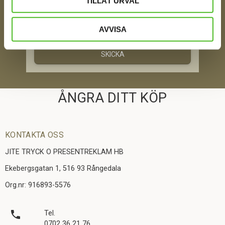
TILLÅT URVAL
Jag samtycker till att motta digital kommunikation i
AVVISA
enlighet med i integritetspolicyn
Policy o cookies
SKICKA
ÅNGRA DITT KÖP
KONTAKTA OSS
JITE TRYCK O PRESENTREKLAM HB
Ekebergsgatan 1, 516 93 Rångedala
Org.nr: 916893-5576
local_phone
Tel.
0702 36 21 76