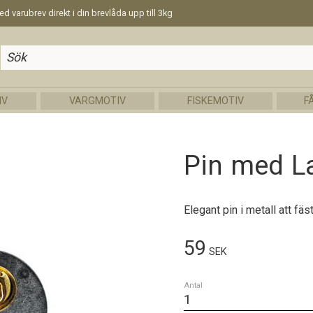
d varubrev direkt i din brevlåda upp till 3kg
IV
VARGMOTIV
FISKEMOTIV
F
Pin med L
Elegant pin i metall att fä
59
SEK
Antal