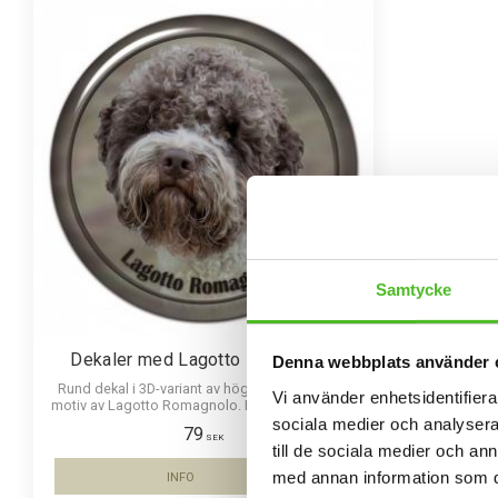
Samtycke
Dekaler med Lagotto Romagnolo
Denna webbplats använder 
Rund dekal i 3D-variant av hög kvalitet med ett
Vi använder enhetsidentifierar
motiv av Lagotto Romagnolo. Finns i 3 storlekar
10 cm , 15 cm och 30 cm i diameter.
sociala medier och analysera 
79
SEK
till de sociala medier och a
med annan information som du 
INFO
Lägg till i favoriter