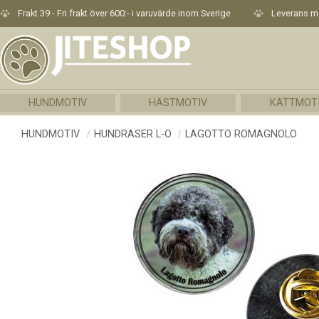
Frakt 39:- Fri frakt över 600:- i varuvärde inom Sverige
Leverans me
HUNDMOTIV
HÄSTMOTIV
KATTMOT
HUNDMOTIV
HUNDRASER L-O
LAGOTTO ROMAGNOLO