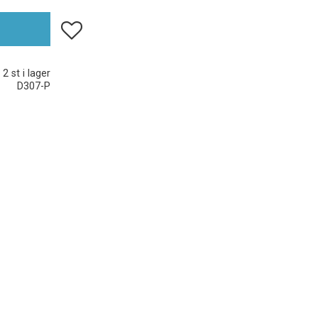
Lägg till i favoriter
2 st i lager
D307-P