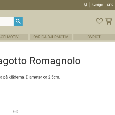
Sverige
SEK
FAVOR
KUND
ÅGELMOTIV
ÖVRIGA DJURMOTIV
ÖVRIGT
agotto Romagnolo
sta på kläderna. Diameter ca 2.5cm.
st