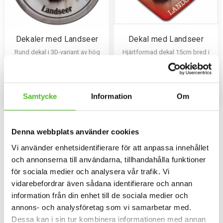
Dekaler med Landseer
Dekal med Landseer
Rund dekal i 3D-variant av hög
Hjärtformad dekal 15cm bred i
kvalitet med ett motiv av
3D-variant med som har en
Landseer. Finns i 3 storlekar 10
klisterbaksida för montering på
79
109
cm , 15 cm och 30 cm i diameter.
bilruta m.m.
SEK
SEK
INFO
INFO
Lägg till i favoriter
Lägg til
Samtycke
Information
Om
Omdömen
Denna webbplats använder cookies
Vi använder enhetsidentifierare för att anpassa innehållet
Du
och annonserna till användarna, tillhandahålla funktioner
för sociala medier och analysera vår trafik. Vi
vidarebefordrar även sådana identifierare och annan
information från din enhet till de sociala medier och
annons- och analysföretag som vi samarbetar med.
Dessa kan i sin tur kombinera informationen med annan