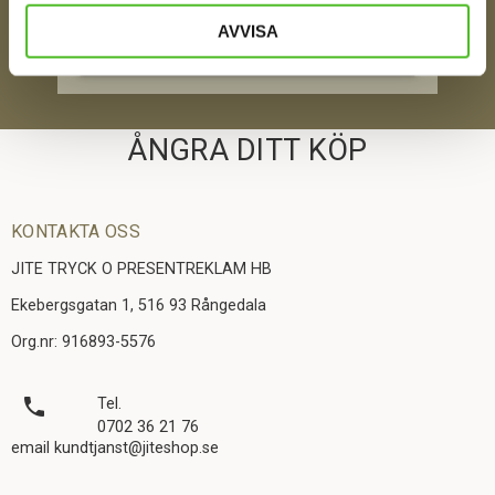
AVVISA
SKICKA
ÅNGRA DITT KÖP
KONTAKTA OSS
JITE TRYCK O PRESENTREKLAM HB
Ekebergsgatan 1, 516 93 Rångedala
Org.nr: 916893-5576
local_phone
Tel.
0702 36 21 76
email kundtjanst@jiteshop.se