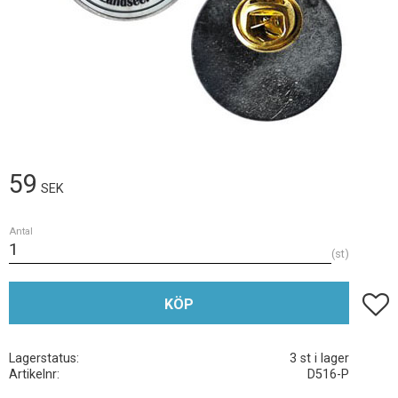
59
SEK
Antal
st
Lägg t
KÖP
Lagerstatus
3 st i lager
Artikelnr
D516-P