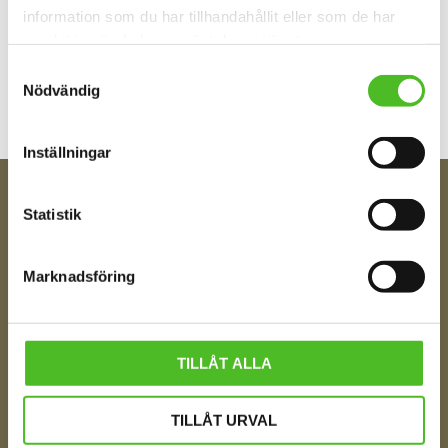
information som du har tillhandahållit eller som de har
Bli den första att lämna ett omdöme.
samlat in när du har använt deras tjänster.
Samtyckesval
Nödvändig
Inställningar
Statistik
FÅ TIPS OM NYHETER!
Din e-post
Marknadsföring
Ditt Namn
TILLÅT ALLA
TILLÅT URVAL
Jag samtycker till att motta digital kommunikation i
enlighet med i integritetspolicyn
Policy o cookies