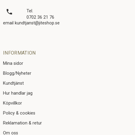
local_phone
Tel.
0702 36 21 76
email kundtjanst@jiteshop.se
INFORMATION
Mina sidor
Blogg/Nyheter
Kundtjänst
Hur handlar jag
Köpvillkor
Policy & cookies
Reklamation & retur
Om oss