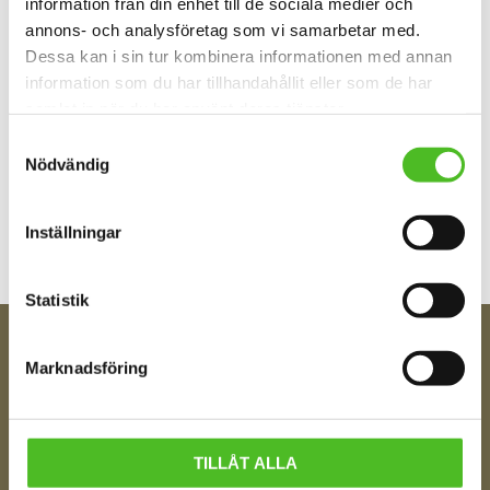
information från din enhet till de sociala medier och
annons- och analysföretag som vi samarbetar med.
Dessa kan i sin tur kombinera informationen med annan
information som du har tillhandahållit eller som de har
samlat in när du har använt deras tjänster.
Samtyckesval
Nödvändig
Bli den första att lämna ett omdöme.
Inställningar
Statistik
Marknadsföring
FÅ TIPS OM NYHETER!
Din e-post
TILLÅT ALLA