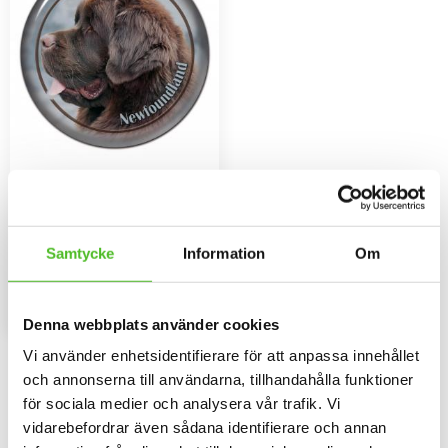
Dekaler med
Newfoundland
Rund dekal i 3D-variant av hög
kvalitet med ett motiv av
Samtycke
Information
Om
Newfoundland. Finns i 3
79
storlekar 10 cm , 15 cm och 30
SEK
cm i diameter.
INFO
Lägg till i favoriter
Denna webbplats använder cookies
Vi använder enhetsidentifierare för att anpassa innehållet
Omdömen
och annonserna till användarna, tillhandahålla funktioner
för sociala medier och analysera vår trafik. Vi
Du
vidarebefordrar även sådana identifierare och annan