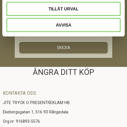
Ditt Namn
TILLÅT URVAL
AVVISA
Jag samtycker till att motta digital kommunikation i
enlighet med i integritetspolicyn
Policy o cookies
SKICKA
ÅNGRA DITT KÖP
KONTAKTA OSS
JITE TRYCK O PRESENTREKLAM HB
Ekebergsgatan 1, 516 93 Rångedala
Org.nr: 916893-5576