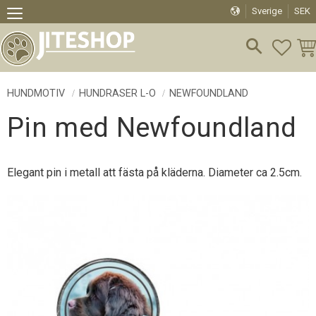
Sverige
SEK
Meny
FAVO
KU
HUNDMOTIV
HUNDRASER L-O
NEWFOUNDLAND
Pin med Newfoundland
Elegant pin i metall att fästa på kläderna. Diameter ca 2.5cm.