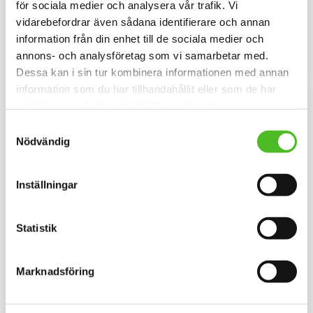
Härlig huvjacka med ett motiv av
Luvtröja med ett Rottweilermotiv
för sociala medier och analysera vår trafik. Vi
Rottweiler tryckt på ryggen.
tryckt på bröstet. Motivstorlek ca
vidarebefordrar även sådana identifierare och annan
Motivstorlek ca 20x26cm.
28x7 cm.
419
429
SEK
SEK
information från din enhet till de sociala medier och
annons- och analysföretag som vi samarbetar med.
INFO
INFO
Lägg till i favoriter
Lägg til
Dessa kan i sin tur kombinera informationen med annan
information som du har tillhandahållit eller som de har
samlat in när du har använt deras tjänster.
Samtyckesval
Nödvändig
Inställningar
Statistik
Keps med en Rottweiler
Pannband med Rottweiler
Keps i borstad bomullstwill med
Pannband i kraftig Bomull /
Marknadsföring
böjd skärm och
Elastan med ett siluettmotiv av
kardborrespänne och med ett
en Rottweiler.
159
109
siluettmotiv av en Rottweiler.
SEK
SEK