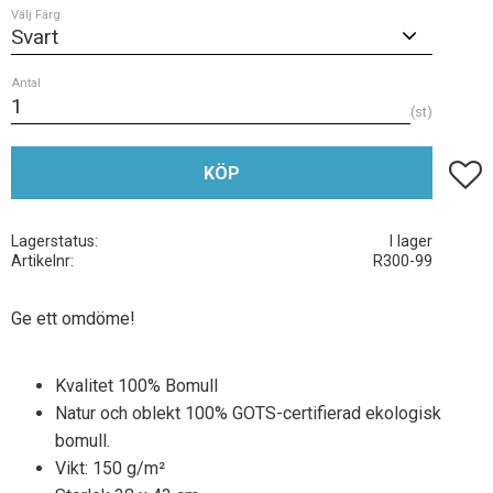
Välj Färg
Antal
st
Lägg t
KÖP
Lagerstatus
I lager
Artikelnr
R300-99
Ge ett omdöme!
Kvalitet 100% Bomull
Natur och oblekt 100% GOTS-certifierad ekologisk
bomull.
Vikt: 150 g/m²