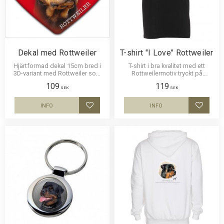
Dekal med Rottweiler
T-shirt "I Love" Rottweiler
Hjärtformad dekal 15cm bred i
T-shirt i bra kvalitet med ett
3D-variant med Rottweiler som
Rottweilermotiv tryckt på
har en klisterbaksida för
bröstet. Motivstorlek ca 25 x 5
109
119
montering på bilruta m.m.
cm.
SEK
SEK
INFO
INFO
Lägg till i favoriter
Lägg til