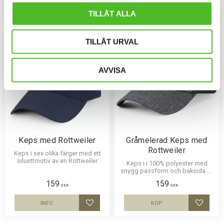
INFO
INFO
Lägg till i favoriter
Lägg til
TILLÅT ALLA
NYA FÄRGER
TILLÅT URVAL
AVVISA
Keps med Rottweiler
Gråmelerad Keps med
Rottweiler
Keps i sex olika färger med ett
siluettmotiv av en Rottweiler
Keps i i 100% polyester med
snygg passform och baksida av
nät och en siluettbild av en
159
159
Rottweiler. Luftig och skön keps.
SEK
SEK
INFO
KÖP
Lägg till i favoriter
Lägg til