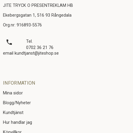
JITE TRYCK O PRESENTREKLAM HB
Ekebergsgatan 1, 516 93 Rångedala
Org.nr: 916893-5576
local_phone
Tel.
0702 36 21 76
email kundtjanst@jiteshop.se
INFORMATION
Mina sidor
Blogg/Nyheter
Kundtjänst
Hur handlar jag
Köpvillkor