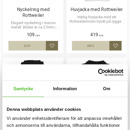
Nyckelring med
Huvjacka med Rottweiler
Rottweiler
Härlig huvjacka med ett
Rottweilermotiv tryckt på ryggen.
Elegant nyckelring i massiv
Motivstorlek ca 20x25cm.
metall. Bilden är ca 27mm i
diameter och laminerad för att
109
419
vara hållbar och ge ett intryck av
SEK
SEK
djup i bilden.
KÖP
INFO
Lägg till i favoriter
Lägg til
Samtycke
Information
Om
Denna webbplats använder cookies
Vi använder enhetsidentifierare för att anpassa innehållet
Huvjacka med Rottweiler
Hoodie med Rottweiler
och annonserna till användarna, tillhandahålla funktioner