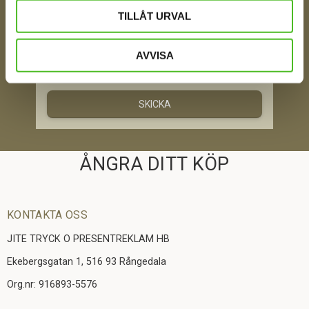
TILLÅT URVAL
AVVISA
Jag samtycker till att motta digital kommunikation i
enlighet med i integritetspolicyn
Policy o cookies
SKICKA
ÅNGRA DITT KÖP
KONTAKTA OSS
JITE TRYCK O PRESENTREKLAM HB
Ekebergsgatan 1, 516 93 Rångedala
Org.nr: 916893-5576