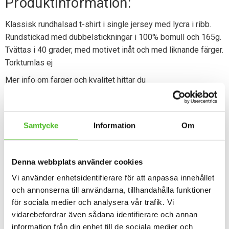
Produktinformation:
Klassisk rundhalsad t-shirt i single jersey med lycra i ribb.
Rundstickad med dubbelstickningar i 100% bomull och 165g.
Tvättas i 40 grader, med motivet inåt och med liknande färger.
Torktumlas ej
Mer info om färger och kvalitet hittar du
här:
https://www.jiteshop.se/page/s...
Samtycke
Information
Om
Dela med dig
Facebook
Twitter
Denna webbplats använder cookies
Vi använder enhetsidentifierare för att anpassa innehållet
Omdömen
och annonserna till användarna, tillhandahålla funktioner
för sociala medier och analysera vår trafik. Vi
Du
vidarebefordrar även sådana identifierare och annan
information från din enhet till de sociala medier och