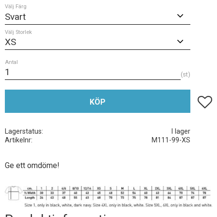
Välj Färg
Välj Storlek
Antal
st
Lägg t
KÖP
Lagerstatus
I lager
Artikelnr
M111-99-XS
Ge ett omdöme!