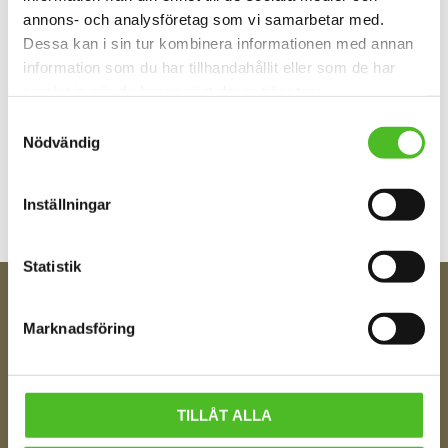
annons- och analysföretag som vi samarbetar med.
Dessa kan i sin tur kombinera informationen med annan
information som du har tillhandahållit eller som de har
samlat in när du har använt deras tjänster.
Samtyckesval
Bli den första att lämna ett omdöme.
Nödvändig
Inställningar
Statistik
FÅ TIPS OM NYHETER!
Marknadsföring
Din e-post
TILLÅT ALLA
Ditt Namn