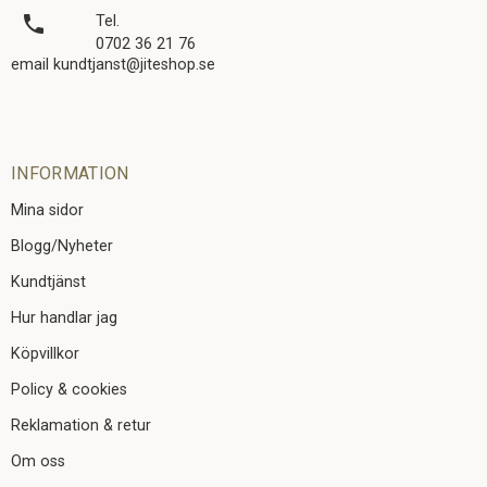
local_phone
Tel.
0702 36 21 76
email kundtjanst@jiteshop.se
INFORMATION
Mina sidor
Blogg/Nyheter
Kundtjänst
Hur handlar jag
Köpvillkor
Policy & cookies
Reklamation & retur
Om oss