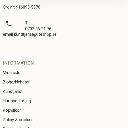
Org.nr: 916893-5576
local_phone
Tel.
0702 36 21 76
email kundtjanst@jiteshop.se
INFORMATION
Mina sidor
Blogg/Nyheter
Kundtjänst
Hur handlar jag
Köpvillkor
Policy & cookies