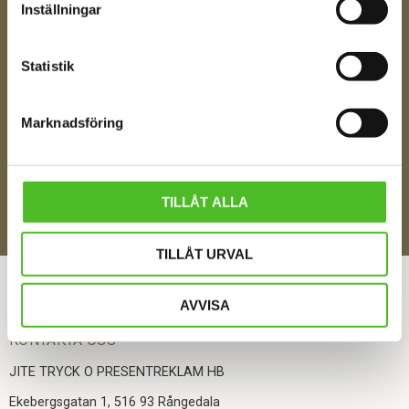
Inställningar
Ditt Namn
Statistik
Marknadsföring
Jag samtycker till att motta digital kommunikation i
enlighet med i integritetspolicyn
Policy o cookies
SKICKA
TILLÅT ALLA
TILLÅT URVAL
ÅNGRA DITT KÖP
AVVISA
KONTAKTA OSS
JITE TRYCK O PRESENTREKLAM HB
Ekebergsgatan 1, 516 93 Rångedala