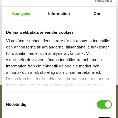
Du
Samtycke
Information
Om
Denna webbplats använder cookies
Vi använder enhetsidentifierare för att anpassa innehållet
och annonserna till användarna, tillhandahålla funktioner
Bli den första att lämna ett omdöme.
för sociala medier och analysera vår trafik. Vi
vidarebefordrar även sådana identifierare och annan
information från din enhet till de sociala medier och
annons- och analysföretag som vi samarbetar med.
Dessa kan i sin tur kombinera informationen med annan
information som du har tillhandahållit eller som de har
samlat in när du har använt deras tjänster.
Samtyckesval
FÅ TIPS OM NYHETER!
Nödvändig
Din e-post