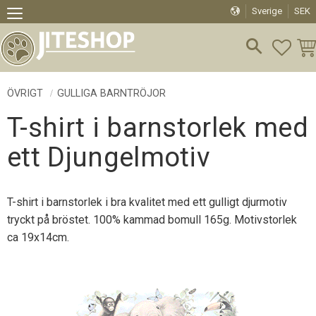
Sverige
SEK
Meny
FAVO
KU
ÖVRIGT
GULLIGA BARNTRÖJOR
T-shirt i barnstorlek med
ett Djungelmotiv
T-shirt i barnstorlek i bra kvalitet med ett gulligt djurmotiv
tryckt på bröstet. 100% kammad bomull 165g. Motivstorlek
ca 19x14cm.