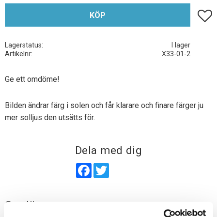
Lägg t
KÖP
Lagerstatus
I lager
Artikelnr
X33-01-2
Ge ett omdöme!
Bilden ändrar färg i solen och får klarare och finare färger ju
mer solljus den utsätts för.
Dela med dig
Facebook
Twitter
Omdömen