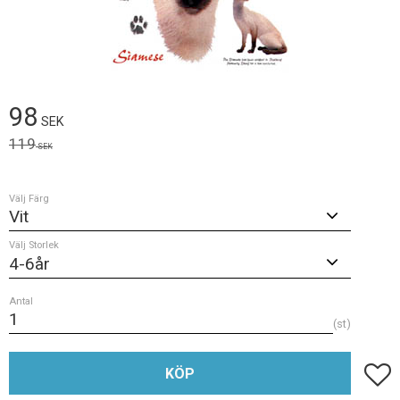
Nedsatt pris:
98
SEK
Ordinarie pris:
119
SEK
Välj Färg
Välj Storlek
Antal
st
Lägg t
KÖP