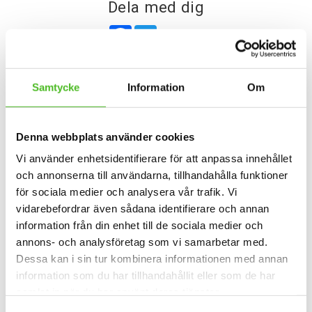
Dela med dig
Facebook
Twitter
Omdömen
Samtycke
Information
Om
Du
Denna webbplats använder cookies
Vi använder enhetsidentifierare för att anpassa innehållet
och annonserna till användarna, tillhandahålla funktioner
för sociala medier och analysera vår trafik. Vi
vidarebefordrar även sådana identifierare och annan
information från din enhet till de sociala medier och
Bli den första att lämna ett omdöme.
annons- och analysföretag som vi samarbetar med.
Dessa kan i sin tur kombinera informationen med annan
information som du har tillhandahållit eller som de har
samlat in när du har använt deras tjänster.