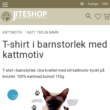
Sverige
SEK
Meny
FAVO
KU
KATTMOTIV
KATT TRÖJA BARN
T-shirt i barnstorlek med
kattmotiv
T-shirt i barnstorlek i bra kvalitet med ett kattmotiv tryckt på
bröstet. 100% kammad bomull 155g.
18
%