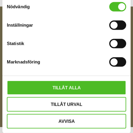
Samtyckesval
Nödvändig
FÅ TIPS OM NYHETER!
Inställningar
Din e-post
Statistik
Ditt Namn
Marknadsföring
Jag samtycker till att motta digital kommunikation i
TILLÅT ALLA
enlighet med i integritetspolicyn
Policy o cookies
TILLÅT URVAL
SKICKA
AVVISA
ÅNGRA DITT KÖP