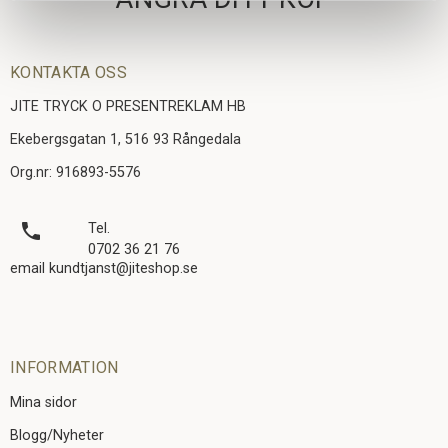
KONTAKTA OSS
JITE TRYCK O PRESENTREKLAM HB
Ekebergsgatan 1, 516 93 Rångedala
Org.nr: 916893-5576
local_phone
Tel.
0702 36 21 76
email kundtjanst@jiteshop.se
INFORMATION
Mina sidor
Blogg/Nyheter