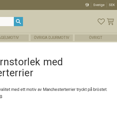
Sverige
SEK
FAVOR
KUND
ÅGELMOTIV
ÖVRIGA DJURMOTIV
ÖVRIGT
barnstorlek med
terrier
kvalitet med ett motiv av Manchesterterrier tryckt på bröstet.
g.