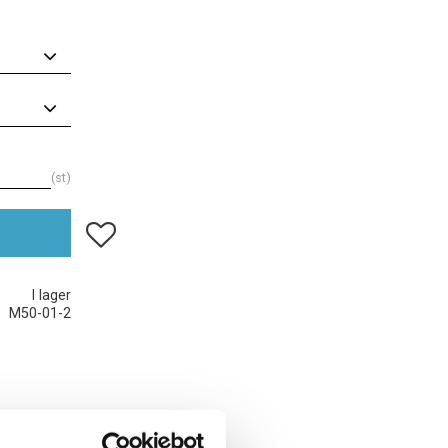
st
Lägg till i favoriter
I lager
M50-01-2