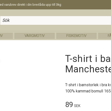
d varubrev direkt i din brevlåda upp till 3kg
IV
VARGMOTIV
FISKEMOTIV
F
T-shirt i 
Manchester
T-shirt i barnstorlek i bra 
100% kammad bomull 165
89
SEK