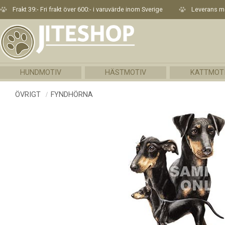
Frakt 39:- Fri frakt över 600:- i varuvärde inom Sverige
Leverans me
HUNDMOTIV
HÄSTMOTIV
KATTMOT
ÖVRIGT
FYNDHÖRNA