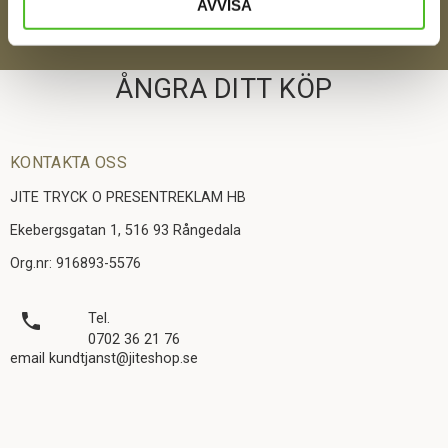
SKICKA
AVVISA
ÅNGRA DITT KÖP
KONTAKTA OSS
JITE TRYCK O PRESENTREKLAM HB
Ekebergsgatan 1, 516 93 Rångedala
Org.nr: 916893-5576
local_phone
Tel.
0702 36 21 76
email kundtjanst@jiteshop.se