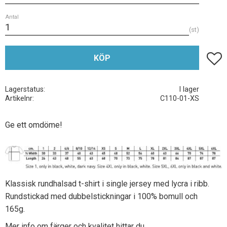
Antal
st
Lägg t
KÖP
Lagerstatus
I lager
Artikelnr
C110-01-XS
Ge ett omdöme!
Klassisk rundhalsad t-shirt i single jersey med lycra i ribb.
Rundstickad med dubbelstickningar i 100% bomull och
165g.
Mer info om färger och kvalitet hittar du