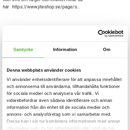
här:
https://www.jiteshop.se/page/s...
Dela med dig
Facebook
Twitter
Samtycke
Information
Om
Omdömen
Denna webbplats använder cookies
Du
Vi använder enhetsidentifierare för att anpassa innehållet
och annonserna till användarna, tillhandahålla funktioner
för sociala medier och analysera vår trafik. Vi
vidarebefordrar även sådana identifierare och annan
information från din enhet till de sociala medier och
annons- och analysföretag som vi samarbetar med.
Dessa kan i sin tur kombinera informationen med annan
Bli den första att lämna ett omdöme.
information som du har tillhandahållit eller som de har