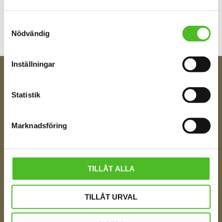
samlat in när du har använt deras tjänster.
Samtyckesval
Nödvändig
Inställningar
FÅ TIPS OM NYHETER!
Statistik
Din e-post
Marknadsföring
Ditt Namn
TILLÅT ALLA
Jag samtycker till att motta digital kommunikation i
TILLÅT URVAL
enlighet med i integritetspolicyn
Policy o cookies