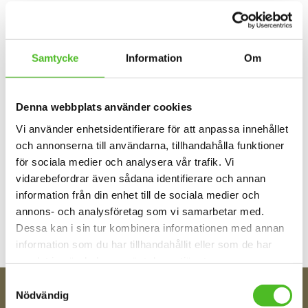
Omdömen
Samtycke
Information
Om
Du
Denna webbplats använder cookies
Vi använder enhetsidentifierare för att anpassa innehållet
och annonserna till användarna, tillhandahålla funktioner
för sociala medier och analysera vår trafik. Vi
vidarebefordrar även sådana identifierare och annan
Bli den första att lämna ett omdöme.
information från din enhet till de sociala medier och
annons- och analysföretag som vi samarbetar med.
Dessa kan i sin tur kombinera informationen med annan
information som du har tillhandahållit eller som de har
samlat in när du har använt deras tjänster.
Samtyckesval
Nödvändig
FÅ TIPS OM NYHETER!