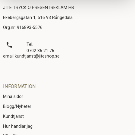
JITE TRYCK O PRESENTREKLAM HB
Ekebergsgatan 1, 516 93 Rångedala
Org.nr: 916893-5576
local_phone
Tel.
0702 36 21 76
email kundtjanst@jiteshop.se
INFORMATION
Mina sidor
Blogg/Nyheter
Kundtjänst
Hur handlar jag