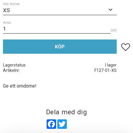
Välj Storlek
Antal
st
Lägg t
KÖP
Lagerstatus
I lager
Artikelnr
F127-01-XS
Ge ett omdöme!
Dela med dig
Facebook
Twitter