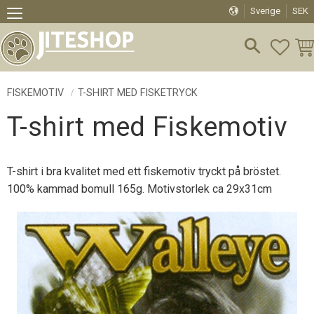
Sverige
SEK
Meny
FAVO
KU
FISKEMOTIV
T-SHIRT MED FISKETRYCK
T-shirt med Fiskemotiv
T-shirt i bra kvalitet med ett fiskemotiv tryckt på bröstet.
100% kammad bomull 165g. Motivstorlek ca 29x31cm