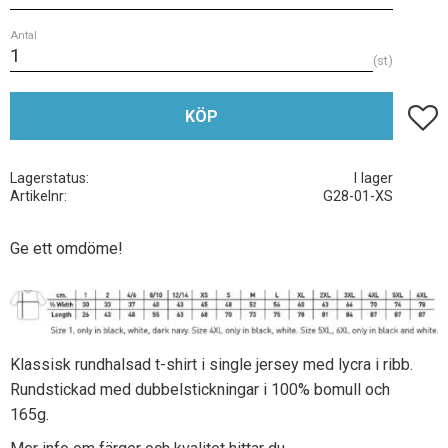
Antal
st
Lägg t
KÖP
Lagerstatus
I lager
Artikelnr
G28-01-XS
Ge ett omdöme!
Klassisk rundhalsad t-shirt i single jersey med lycra i ribb.
Rundstickad med dubbelstickningar i 100% bomull och
165g.