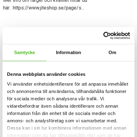
Mer info om färger och kvalitet hittar du
här:
https://www.jiteshop.se/page/s...
Dela med dig
Facebook
Twitter
Samtycke
Information
Om
Omdömen
Denna webbplats använder cookies
Du
Vi använder enhetsidentifierare för att anpassa innehållet
och annonserna till användarna, tillhandahålla funktioner
för sociala medier och analysera vår trafik. Vi
vidarebefordrar även sådana identifierare och annan
information från din enhet till de sociala medier och
annons- och analysföretag som vi samarbetar med.
Dessa kan i sin tur kombinera informationen med annan
Bli den första att lämna ett omdöme.
information som du har tillhandahållit eller som de har