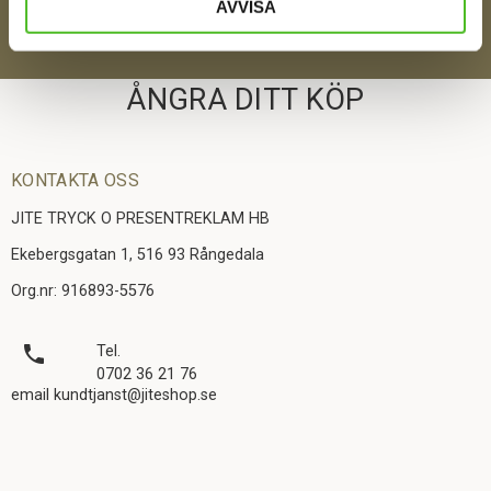
SKICKA
AVVISA
ÅNGRA DITT KÖP
KONTAKTA OSS
JITE TRYCK O PRESENTREKLAM HB
Ekebergsgatan 1, 516 93 Rångedala
Org.nr: 916893-5576
local_phone
Tel.
0702 36 21 76
email kundtjanst@jiteshop.se