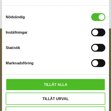
samlat in när du har använt deras tjänster.
Samtyckesval
Nödvändig
Inställningar
FÅ TIPS OM NYHETER!
Statistik
Din e-post
Marknadsföring
Ditt Namn
TILLÅT ALLA
Jag samtycker till att motta digital kommunikation i
TILLÅT URVAL
enlighet med i integritetspolicyn
Policy o cookies