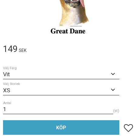
149
SEK
Välj Färg
Välj Storlek
Antal
st
Lägg t
KÖP