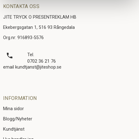
KONTAKTA OSS
JITE TRYCK O PRESENTREKLAM HB
Ekebergsgatan 1, 516 93 Rångedala
Org.nr: 916893-5576
local_phone
Tel.
0702 36 21 76
email kundtjanst@jiteshop.se
INFORMATION
Mina sidor
Blogg/Nyheter
Kundtjänst