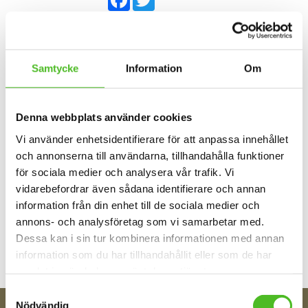
Omdömen
Samtycke
Information
Om
Du
Denna webbplats använder cookies
Vi använder enhetsidentifierare för att anpassa innehållet
och annonserna till användarna, tillhandahålla funktioner
för sociala medier och analysera vår trafik. Vi
vidarebefordrar även sådana identifierare och annan
Bli den första att lämna ett omdöme.
information från din enhet till de sociala medier och
annons- och analysföretag som vi samarbetar med.
Dessa kan i sin tur kombinera informationen med annan
information som du har tillhandahållit eller som de har
samlat in när du har använt deras tjänster.
Samtyckesval
Nödvändig