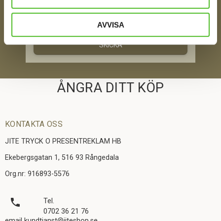
Jag samtycker till att motta digital kommunikation i
enlighet med i integritetspolicyn
Policy o cookies
AVVISA
SKICKA
ÅNGRA DITT KÖP
KONTAKTA OSS
JITE TRYCK O PRESENTREKLAM HB
Ekebergsgatan 1, 516 93 Rångedala
Org.nr: 916893-5576
local_phone
Tel.
0702 36 21 76
email kundtjanst@jiteshop.se