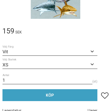
159
SEK
Välj Färg
Välj Storlek
Antal
st
Lägg t
KÖP
Lagerstatus
I lager