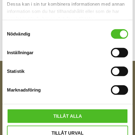
Dessa kan i sin tur kombinera informationen med annan
information som du har tillhandahållit eller som de har
samlat in när du har använt deras tjänster.
Bli den första att lämna ett omdöme.
Samtyckesval
Nödvändig
Inställningar
Statistik
FÅ TIPS OM NYHETER!
Din e-post
Marknadsföring
Ditt Namn
TILLÅT ALLA
TILLÅT URVAL