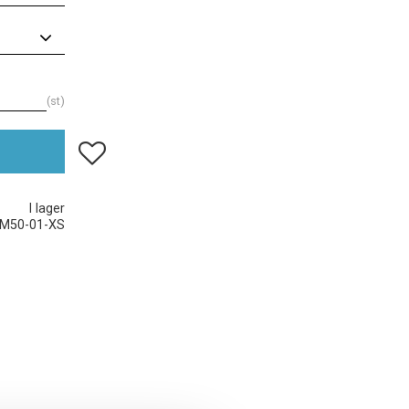
st
Lägg till i favoriter
I lager
M50-01-XS