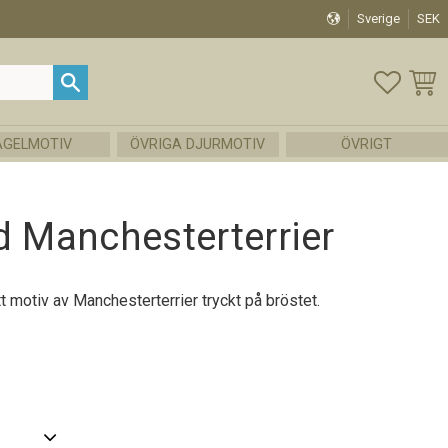
Sverige
SEK
FAVOR
KUND
ÅGELMOTIV
ÖVRIGA DJURMOTIV
ÖVRIGT
d Manchesterterrier
ett motiv av Manchesterterrier tryckt på bröstet.