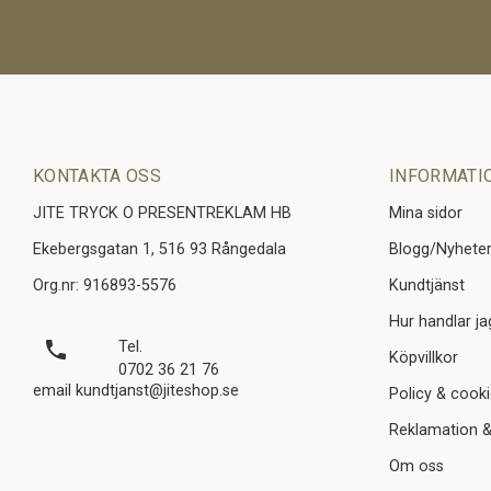
KONTAKTA OSS
INFORMATI
JITE TRYCK O PRESENTREKLAM HB
Mina sidor
Ekebergsgatan 1, 516 93 Rångedala
Blogg/Nyhete
Org.nr: 916893-5576
Kundtjänst
Hur handlar ja
local_phone
Tel.
Köpvillkor
0702 36 21 76
email kundtjanst@jiteshop.se
Policy & cook
Reklamation &
Om oss