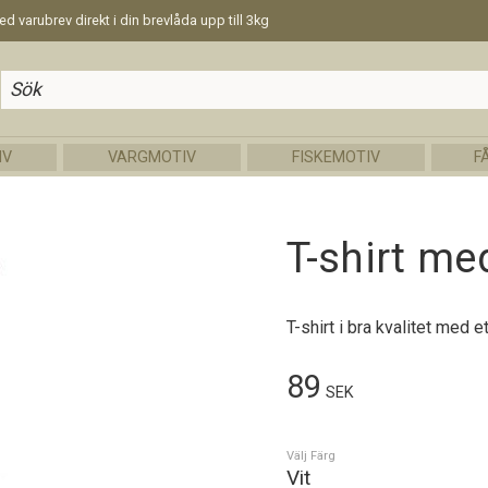
d varubrev direkt i din brevlåda upp till 3kg
IV
VARGMOTIV
FISKEMOTIV
F
T-shirt me
T-shirt i bra kvalitet med 
89
SEK
Välj Färg