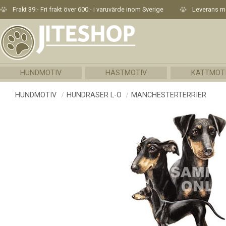
Frakt 39:- Fri frakt över 600:- i varuvärde inom Sverige
Leverans me
HUNDMOTIV
HÄSTMOTIV
KATTMOT
HUNDMOTIV
HUNDRASER L-O
MANCHESTERTERRIER