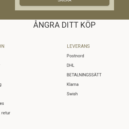
ÅNGRA DITT KÖP
ON
LEVERANS
Postnord
r
DHL
BETALNINGSSÄTT
g
Klarna
Swish
ies
 retur