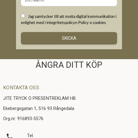
Jag samtycker till att motta digital kommunikation i
enlighet med i integritetspolicyn
Policy o cookies
SKICKA
ÅNGRA DITT KÖP
KONTAKTA OSS
JITE TRYCK O PRESENTREKLAM HB
Ekebergsgatan 1, 516 93 Rångedala
Org.nr: 916893-5576
local_phone
Tel.