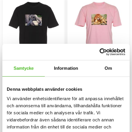
T-shirt med Elefanter
T-shirt med Lejonfamilj
Samtycke
Information
Om
T-shirt i bra kvalitet med ett motiv
T-shirt i bra kvalitet med ett
av en elefant med unge tryckt på
Lejonmotiv tryckt på bröstet.
bröstet. Motivstorlek ca 27 x
Motivstorlek ca 26 x 18 cm.
129
129
17cm.
SEK
SEK
Denna webbplats använder cookies
Vi använder enhetsidentifierare för att anpassa innehållet
INFO
INFO
Lägg till i favoriter
Lägg til
och annonserna till användarna, tillhandahålla funktioner
för sociala medier och analysera vår trafik. Vi
vidarebefordrar även sådana identifierare och annan
information från din enhet till de sociala medier och