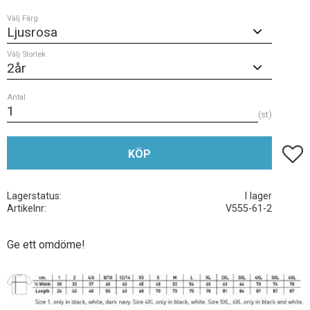
Välj Färg
Välj Storlek
Antal
st
Lägg t
KÖP
Lagerstatus
I lager
Artikelnr
V555-61-2
Ge ett omdöme!