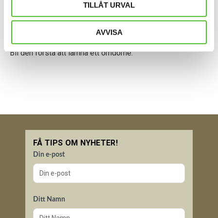
TILLÅT URVAL
AVVISA
Bli den första att lämna ett omdöme.
FÅ TIPS OM NYHETER!
Din e-post
Ditt Namn