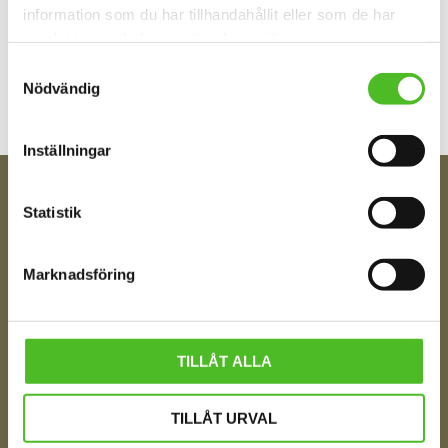
information som du har tillhandahållit eller som de har
Bli den första att lämna ett omdöme.
samlat in när du har använt deras tjänster.
Samtyckesval
Nödvändig
Inställningar
Statistik
FÅ TIPS OM NYHETER!
Din e-post
Marknadsföring
Ditt Namn
TILLÅT ALLA
TILLÅT URVAL
Jag samtycker till att motta digital kommunikation i
enlighet med i integritetspolicyn
Policy o cookies