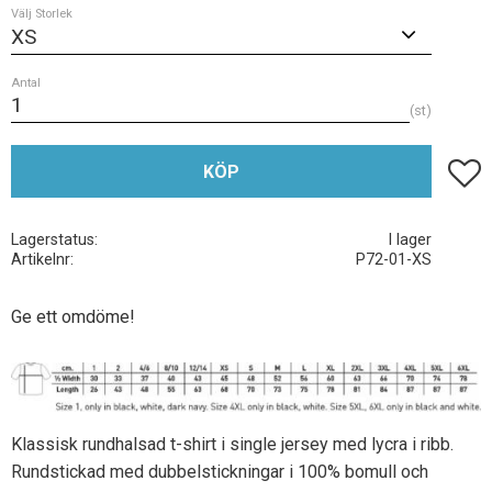
Välj Storlek
Antal
st
Lägg t
KÖP
Lagerstatus
I lager
Artikelnr
P72-01-XS
Ge ett omdöme!
Klassisk rundhalsad t-shirt i single jersey med lycra i ribb.
Rundstickad med dubbelstickningar i 100% bomull och