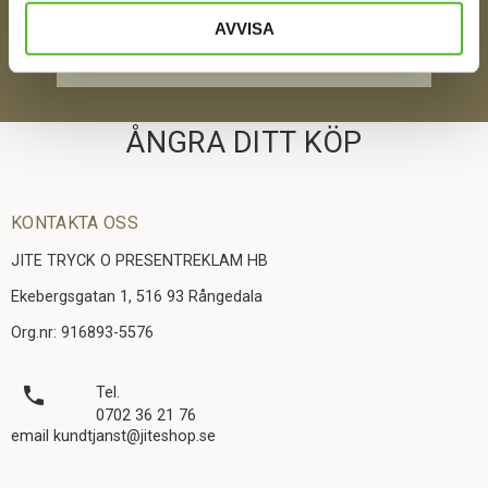
AVVISA
SKICKA
ÅNGRA DITT KÖP
KONTAKTA OSS
JITE TRYCK O PRESENTREKLAM HB
Ekebergsgatan 1, 516 93 Rångedala
Org.nr: 916893-5576
local_phone
Tel.
0702 36 21 76
email kundtjanst@jiteshop.se