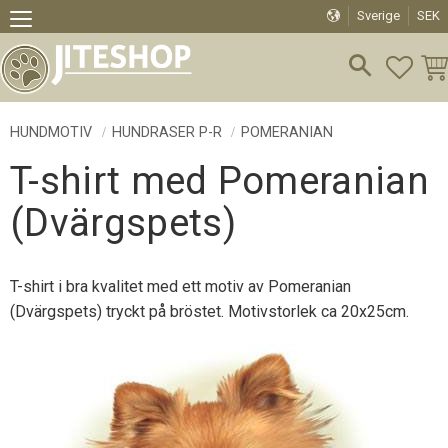
Sverige
SEK
Meny
FAVO
KU
HUNDMOTIV
HUNDRASER P-R
POMERANIAN
T-shirt med Pomeranian
(Dvärgspets)
T-shirt i bra kvalitet med ett motiv av Pomeranian
(Dvärgspets) tryckt på bröstet. Motivstorlek ca 20x25cm.