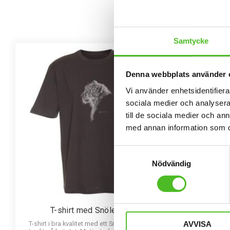
Samtycke
Denna webbplats använder 
Vi använder enhetsidentifierar
sociala medier och analysera 
till de sociala medier och a
med annan information som du 
Samtyckesval
Nödvändig
T-shirt med Snöleopard
T-shi
AVVISA
T-shirt i bra kvalitet med ett Snöleopardmotiv
T-shirt i bra 