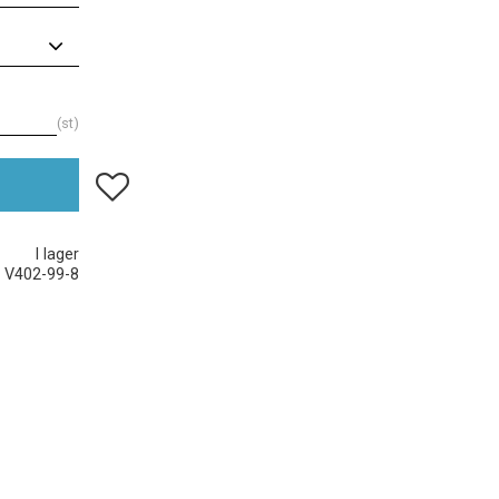
st
Lägg till i favoriter
I lager
V402-99-8