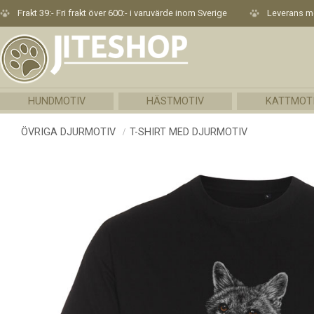
Frakt 39:- Fri frakt över 600:- i varuvärde inom Sverige
Leverans me
HUNDMOTIV
HÄSTMOTIV
KATTMOT
ÖVRIGA DJURMOTIV
T-SHIRT MED DJURMOTIV