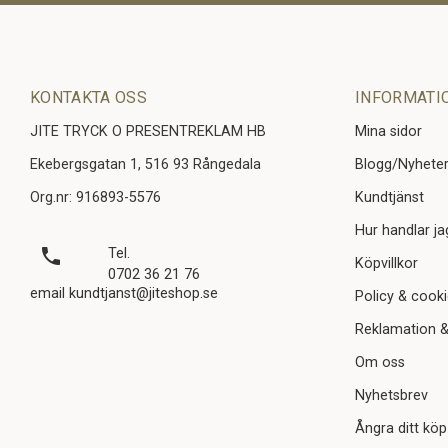
KONTAKTA OSS
INFORMATI
JITE TRYCK O PRESENTREKLAM HB
Mina sidor
Ekebergsgatan 1, 516 93 Rångedala
Blogg/Nyhete
Org.nr: 916893-5576
Kundtjänst
Hur handlar ja
local_phone
Tel.
Köpvillkor
0702 36 21 76
email kundtjanst@jiteshop.se
Policy & cook
Reklamation &
Om oss
Nyhetsbrev
Ångra ditt köp