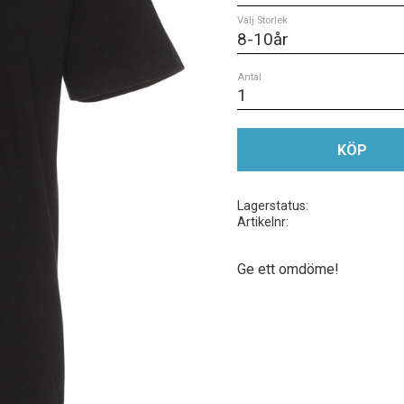
Välj Storlek
Antal
KÖP
Lagerstatus
Artikelnr
Ge ett omdöme!