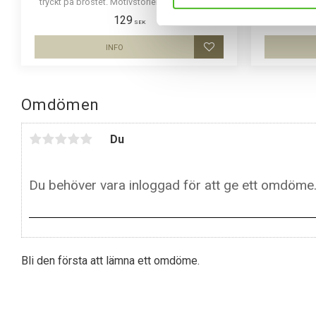
tryckt på bröstet. Motivstorlek ca 25 x 30 cm.
bröstet
129
SEK
INFO
Lägg till i favoriter
Omdömen
Du
Bli den första att lämna ett omdöme.