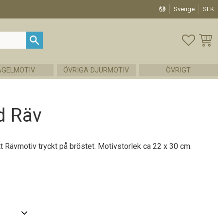
Sverige
SEK
FAVOR
KUND
ÅGELMOTIV
ÖVRIGA DJURMOTIV
ÖVRIGT
d Räv
ett Rävmotiv tryckt på bröstet. Motivstorlek ca 22 x 30 cm.