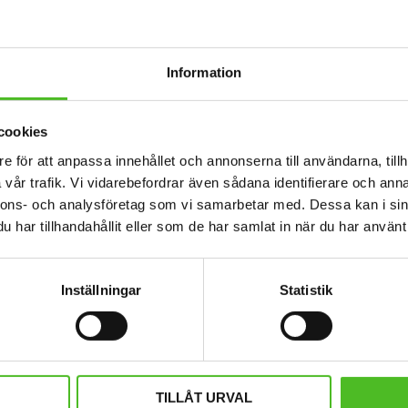
RELATERADE PRODUKTER
Information
cookies
e för att anpassa innehållet och annonserna till användarna, tillh
vår trafik. Vi vidarebefordrar även sådana identifierare och anna
nnons- och analysföretag som vi samarbetar med. Dessa kan i sin
har tillhandahållit eller som de har samlat in när du har använt 
Inställningar
Statistik
rt med ett Lejonhuvuvud
T-shirt med Rävmo
TILLÅT URVAL
kvalitet med ett Lejonmotiv tryckt på
T-shirt i bra kvalitet med ett Rävm