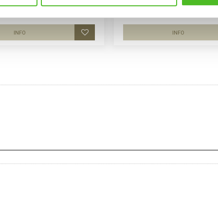
. Motivstorlek ca 24 x 24 cm.
bröstet. 100% kammad bomull 165g
ca 26x32cm.
129
159
SEK
SEK
INFO
INFO
Lägg till i favoriter