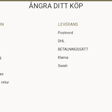
ÅNGRA DITT KÖP
ON
LEVERANS
Postnord
r
DHL
BETALNINGSSÄTT
g
Klarna
Swish
ies
 retur