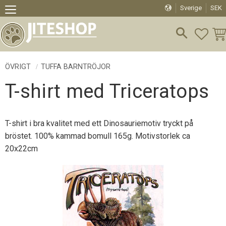
Sverige
SEK
Meny
FAVO
KU
ÖVRIGT
TUFFA BARNTRÖJOR
T-shirt med Triceratops
T-shirt i bra kvalitet med ett Dinosauriemotiv tryckt på
bröstet. 100% kammad bomull 165g. Motivstorlek ca
20x22cm