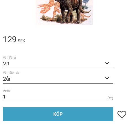
129
SEK
Välj Färg
Välj Storlek
Antal
st
Lägg t
KÖP