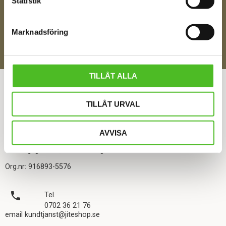
Statistik
enlighet med i integritetspolicyn
Policy o cookies
Marknadsföring
SKICKA
ÅNGRA DITT KÖP
TILLÅT ALLA
TILLÅT URVAL
KONTAKTA OSS
AVVISA
JITE TRYCK O PRESENTREKLAM HB
Ekebergsgatan 1, 516 93 Rångedala
Org.nr: 916893-5576
local_phone
Tel.
0702 36 21 76
email kundtjanst@jiteshop.se