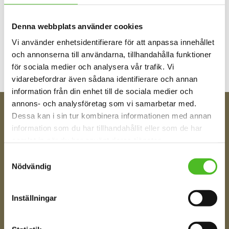
Denna webbplats använder cookies
Bli den första att lämna ett omdöme.
Vi använder enhetsidentifierare för att anpassa innehållet
och annonserna till användarna, tillhandahålla funktioner
för sociala medier och analysera vår trafik. Vi
vidarebefordrar även sådana identifierare och annan
information från din enhet till de sociala medier och
annons- och analysföretag som vi samarbetar med.
Dessa kan i sin tur kombinera informationen med annan
FÅ TIPS OM NYHETER!
information som du har tillhandahållit eller som de har
Din e-post
samlat in när du har använt deras tjänster.
Samtyckesval
Nödvändig
Ditt Namn
Inställningar
Jag samtycker till att motta digital kommunikation i