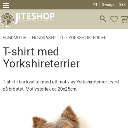
Sverige
SEK
Meny
FAVO
KU
HUNDMOTIV
HUNDRASER T-Ö
YORKSHIRETERRIER
T-shirt med
Yorkshireterrier
T-shirt i bra kvalitet med ett motiv av Yorkshireterrier tryckt
på bröstet. Motivstorlek ca 20x25cm.