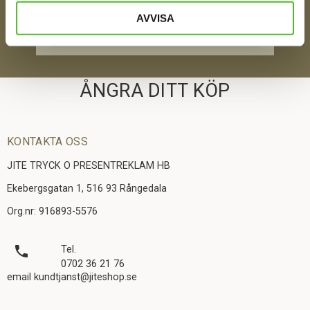
AVVISA
SKICKA
ÅNGRA DITT KÖP
KONTAKTA OSS
JITE TRYCK O PRESENTREKLAM HB
Ekebergsgatan 1, 516 93 Rångedala
Org.nr: 916893-5576
local_phone
Tel.
0702 36 21 76
email kundtjanst@jiteshop.se