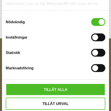
information som du har tillhandahållit eller som de har
Bli den första att lämna ett omdöme.
samlat in när du har använt deras tjänster.
Samtyckesval
Nödvändig
Inställningar
Statistik
FÅ TIPS OM NYHETER!
Din e-post
Marknadsföring
Ditt Namn
TILLÅT ALLA
TILLÅT URVAL
Jag samtycker till att motta digital kommunikation i
enlighet med i integritetspolicyn
Policy o cookies