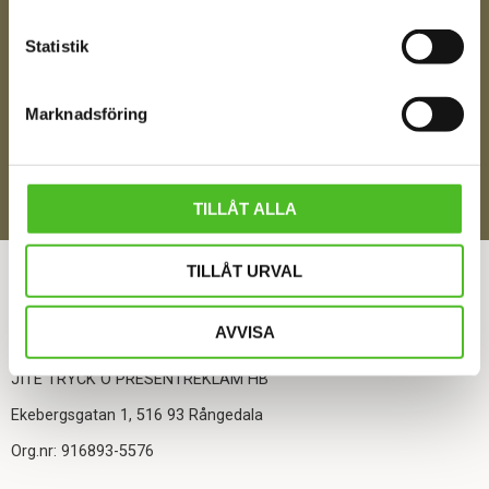
Statistik
Jag samtycker till att motta digital kommunikation i
Marknadsföring
enlighet med i integritetspolicyn
Policy o cookies
SKICKA
TILLÅT ALLA
ÅNGRA DITT KÖP
TILLÅT URVAL
AVVISA
KONTAKTA OSS
JITE TRYCK O PRESENTREKLAM HB
Ekebergsgatan 1, 516 93 Rångedala
Org.nr: 916893-5576