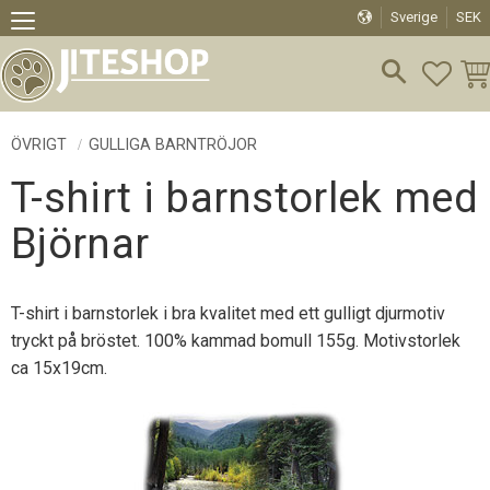
Sverige
SEK
Meny
FAVO
KU
ÖVRIGT
GULLIGA BARNTRÖJOR
T-shirt i barnstorlek med
Björnar
T-shirt i barnstorlek i bra kvalitet med ett gulligt djurmotiv
tryckt på bröstet. 100% kammad bomull 155g. Motivstorlek
ca 15x19cm.