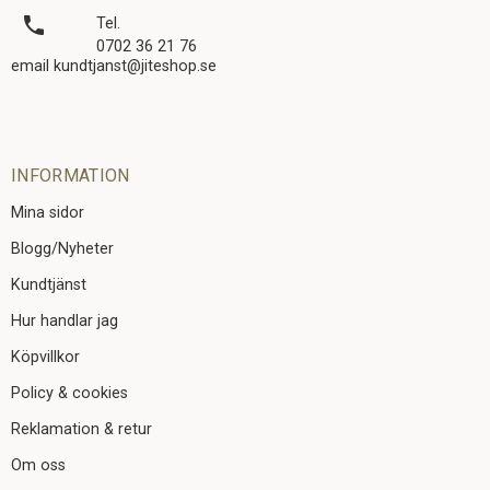
local_phone
Tel.
0702 36 21 76
email kundtjanst@jiteshop.se
INFORMATION
Mina sidor
Blogg/Nyheter
Kundtjänst
Hur handlar jag
Köpvillkor
Policy & cookies
Reklamation & retur
Om oss