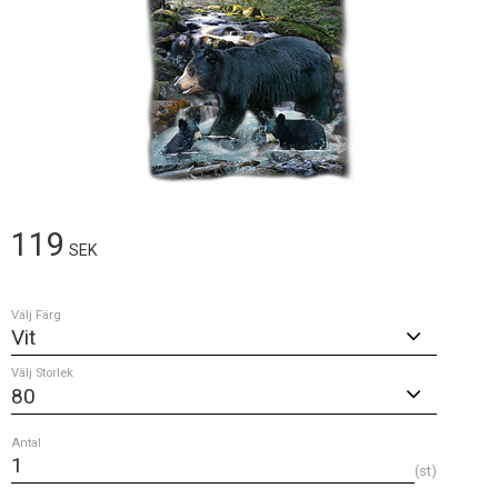
119
SEK
Välj Färg
Välj Storlek
Antal
st