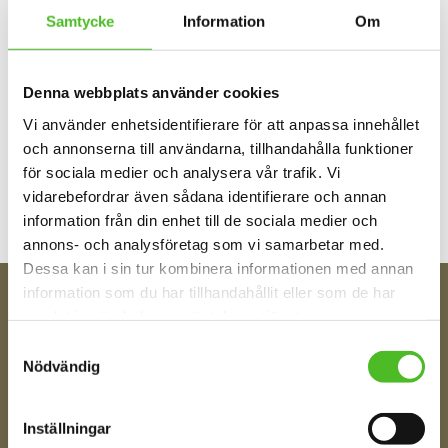
Samtycke
Information
Om
Denna webbplats använder cookies
Vi använder enhetsidentifierare för att anpassa innehållet
Bli den första att lämna ett omdöme.
och annonserna till användarna, tillhandahålla funktioner
för sociala medier och analysera vår trafik. Vi
vidarebefordrar även sådana identifierare och annan
information från din enhet till de sociala medier och
annons- och analysföretag som vi samarbetar med.
Dessa kan i sin tur kombinera informationen med annan
information som du har tillhandahållit eller som de har
samlat in när du har använt deras tjänster.
FÅ TIPS OM NYHETER!
Samtyckesval
Din e-post
Nödvändig
Inställningar
Ditt Namn