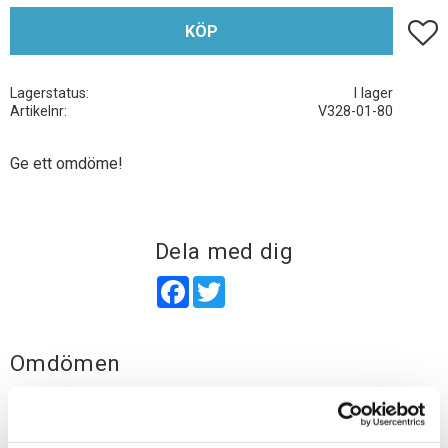
Lägg t
KÖP
Lagerstatus
I lager
Artikelnr
V328-01-80
Ge ett omdöme!
Dela med dig
Facebook
Twitter
Omdömen
Du