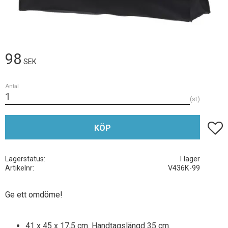
98
SEK
Antal
st
Lägg t
KÖP
Lagerstatus
I lager
Artikelnr
V436K-99
Ge ett omdöme!
41 x 45 x 17,5 cm. Handtagslängd 35 cm.