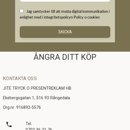
Jag samtycker till att motta digital kommunikation i
enlighet med i integritetspolicyn
Policy o cookies
SKICKA
ÅNGRA DITT KÖP
KONTAKTA OSS
JITE TRYCK O PRESENTREKLAM HB
Ekebergsgatan 1, 516 93 Rångedala
Org.nr: 916893-5576
local_phone
Tel.
0702 36 21 76