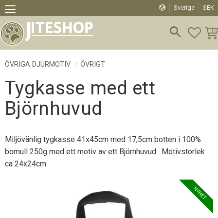
Sverige
SEK
Meny
FAVO
KU
ÖVRIGA DJURMOTIV
ÖVRIGT
Tygkasse med ett
Björnhuvud
Miljövänlig tygkasse 41x45cm med 17,5cm botten i 100%
bomull 250g med ett motiv av ett Björnhuvud . Motivstorlek
ca 24x24cm.
NYHET