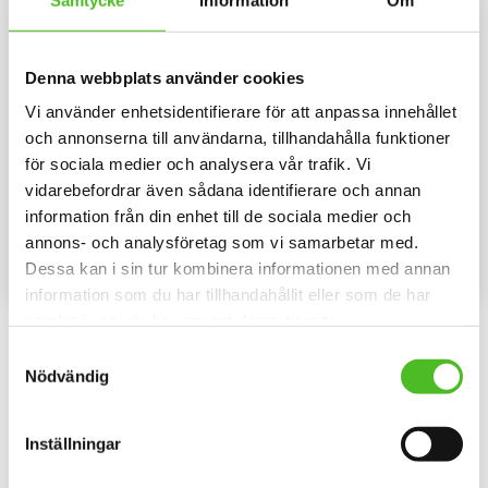
Denna webbplats använder cookies
Vi använder enhetsidentifierare för att anpassa innehållet
Tygkasse med Älghuvud
Tygkasse med ett
och annonserna till användarna, tillhandahålla funktioner
Örnmotiv
Miljövänlig tygkasse 41x45cm
för sociala medier och analysera vår trafik. Vi
med 17,5cm botten i 100%
Miljövänlig tygkasse 41x45cm
vidarebefordrar även sådana identifierare och annan
bomull 250g med ett motiv av ett
med 17,5cm botten i 100%
Älghuvud . Motivstorlek ca
bomull 250g med ett motiv av en
information från din enhet till de sociala medier och
98
98
24x24cm.
Örn. Motivstorlek ca 24x24cm.
SEK
SEK
annons- och analysföretag som vi samarbetar med.
Dessa kan i sin tur kombinera informationen med annan
KÖP
KÖP
Lägg till i favoriter
Lägg til
information som du har tillhandahållit eller som de har
samlat in när du har använt deras tjänster.
Omdömen
Samtyckesval
Nödvändig
Du
Inställningar