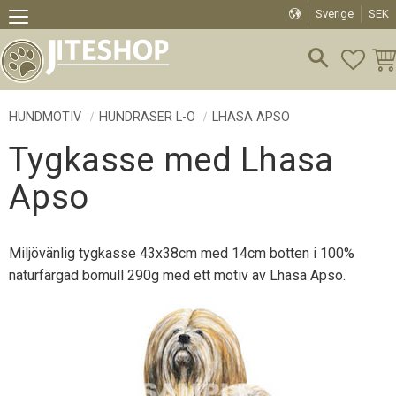
Sverige
SEK
Meny
FAVO
KU
HUNDMOTIV
HUNDRASER L-O
LHASA APSO
Tygkasse med Lhasa
Apso
Miljövänlig tygkasse 43x38cm med 14cm botten i 100%
naturfärgad bomull 290g med ett motiv av Lhasa Apso.