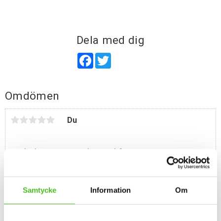
Dela med dig
Facebook
Twitter
Omdömen
Du
Samtycke
Information
Om
Bli den första att lämna ett omdöme.