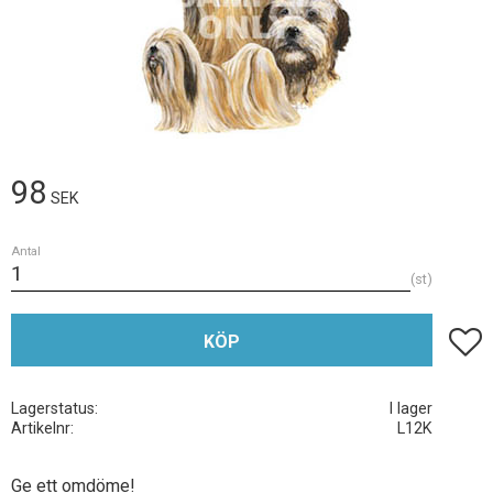
98
SEK
Antal
st
Lägg t
KÖP
Lagerstatus
I lager
Artikelnr
L12K
Ge ett omdöme!