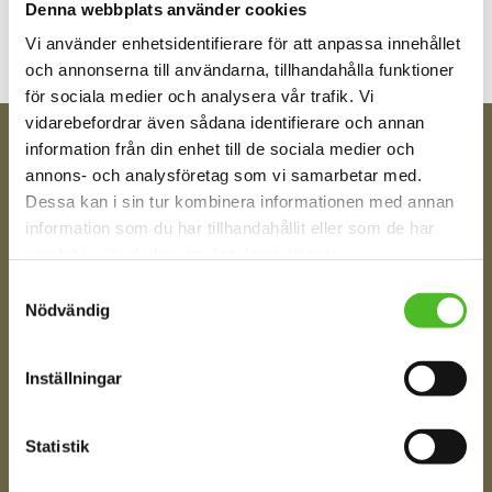
Denna webbplats använder cookies
Vi använder enhetsidentifierare för att anpassa innehållet
och annonserna till användarna, tillhandahålla funktioner
för sociala medier och analysera vår trafik. Vi
vidarebefordrar även sådana identifierare och annan
information från din enhet till de sociala medier och
FÅ TIPS OM NYHETER!
annons- och analysföretag som vi samarbetar med.
Din e-post
Dessa kan i sin tur kombinera informationen med annan
information som du har tillhandahållit eller som de har
samlat in när du har använt deras tjänster.
Samtyckesval
Ditt Namn
Nödvändig
Inställningar
Jag samtycker till att motta digital kommunikation i
enlighet med i integritetspolicyn
Policy o cookies
Statistik
SKICKA