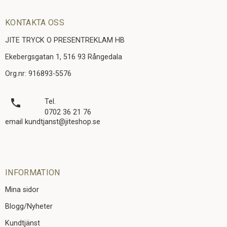
KONTAKTA OSS
JITE TRYCK O PRESENTREKLAM HB
Ekebergsgatan 1, 516 93 Rångedala
Org.nr: 916893-5576
local_phone
Tel.
0702 36 21 76
email kundtjanst@jiteshop.se
INFORMATION
Mina sidor
Blogg/Nyheter
Kundtjänst