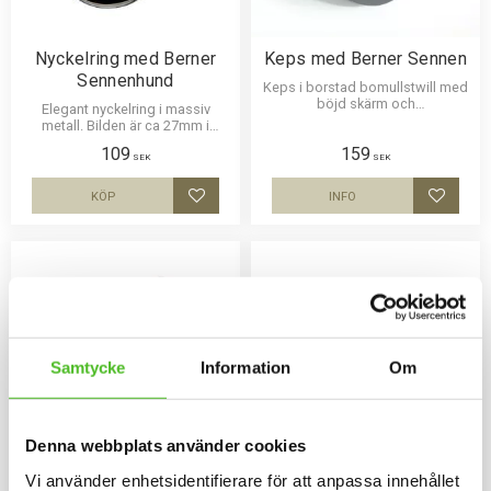
Nyckelring med Berner
Keps med Berner Sennen
Sennenhund
Keps i borstad bomullstwill med
böjd skärm och
Elegant nyckelring i massiv
kardborrespänne och med ett
metall. Bilden är ca 27mm i
siluettmotiv av en Berner
diameter och laminerad för att
109
159
Sennenhund.
vara hållbar och ge ett intryck av
SEK
SEK
djup i bilden.
KÖP
INFO
Lägg till i favoriter
Lägg til
Samtycke
Information
Om
Denna webbplats använder cookies
Vi använder enhetsidentifierare för att anpassa innehållet