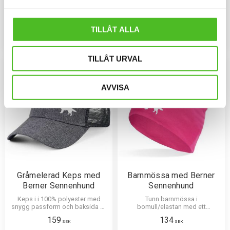
böjd skärm och
Sennenmotiv tryckt på bröstet.
kardborrespänne och med ett
Motivstorlek ca 28x7 cm.
159
429
siluettmotiv av en Berner Sennen.
SEK
SEK
TILLÅT ALLA
INFO
INFO
Lägg till i favoriter
Lägg til
TILLÅT URVAL
AVVISA
Gråmelerad Keps med
Barnmössa med Berner
Berner Sennenhund
Sennenhund
Keps i i 100% polyester med
Tunn barnmössa i
snygg passform och baksida av
bomull/elastan med ett
nät och en siluettbild av en
siluettmotiv av en Berner Sennen.
159
134
Berner Sennenhund. Luftig och
Mössan finns i flera färger.
SEK
SEK
skön keps.