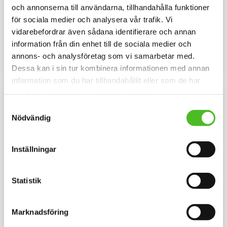
Keps med Berner Sennen
Pannband med Berner
och annonserna till användarna, tillhandahålla funktioner
Sennen
Melerad keps i 100% polyester
för sociala medier och analysera vår trafik. Vi
med snygg passform och
Pannband i kraftig Bomull /
metallspänne. Siluettmotiv av en
vidarebefordrar även sådana identifierare och annan
Elastan med ett siluettmotiv av
Berner Sennen
en Berner Sennen.
information från din enhet till de sociala medier och
169
109
SEK
SEK
annons- och analysföretag som vi samarbetar med.
INFO
INFO
Dessa kan i sin tur kombinera informationen med annan
Lägg till i favoriter
Lägg til
information som du har tillhandahållit eller som de har
samlat in när du har använt deras tjänster.
Samtyckesval
Nödvändig
Inställningar
Statistik
Keps med en Berner
Hoodie med Berner
Sennen
Sennen
Marknadsföring
Keps i borstad bomullstwill med
Luvtröja med ett Berner