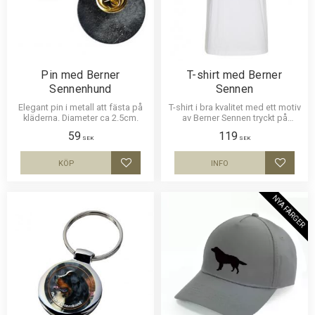
Pin med Berner
T-shirt med Berner
Sennenhund
Sennen
Elegant pin i metall att fästa på
T-shirt i bra kvalitet med ett motiv
kläderna. Diameter ca 2.5cm.
av Berner Sennen tryckt på
bröstet. 100% kammad bomull
59
119
165g. Motivstorlek ca 19x26cm.
SEK
SEK
KÖP
INFO
Lägg till i favoriter
Lägg til
NYA FÄRGER