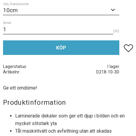
Välj Dekalstorlek
Antal
st
Lägg t
KÖP
Lagerstatus
I lager
Artikelnr
D218-10-3D
Ge ett omdöme!
Produktinformation
Laminerade dekaler som ger ett djup i bilden och en
mycket slitstark yta
Tål maskintvätt och avfettning utan att skadas