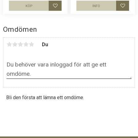
KÖP
INFO
Lägg till i favoriter
Lägg til
Omdömen
Du
Bli den första att lämna ett omdöme.