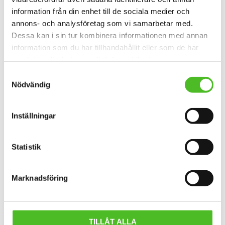
information från din enhet till de sociala medier och
BORDERTERRIER
BORZOI
annons- och analysföretag som vi samarbetar med.
Dessa kan i sin tur kombinera informationen med annan
information som du har tillhandahållit eller som de har
samlat in när du har använt deras tjänster.
Samtyckesval
Nödvändig
BOSTONTERRIER
BOUVIER DES FLANDRES
Inställningar
Statistik
Marknadsföring
BOXER
BRACCO ITALIANO
TILLÅT ALLA