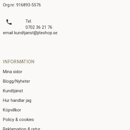
Org.nr: 916893-5576
local_phone
Tel.
0702 36 21 76
email kundtjanst@jiteshop.se
INFORMATION
Mina sidor
Blogg/Nyheter
Kundtjänst
Hur handlar jag
Köpvillkor
Policy & cookies
Reklamation & retur