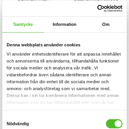
Pannband med
Fleecefodrad Mössa
Lancashire Heeler
med Lancashire Heeler
Pannband i kraftig Bomull /
Mössa i bomull/elastan med
Elastan med ett siluettmotiv av
fleecefoder och med ett
en Lancashire Heeler.
siluettmotiv av en Lancashire
Samtycke
Information
Om
109
169
Heeler. Mössan finns i flera
SEK
SEK
färger.
INFO
INFO
Lägg till i favoriter
Lägg til
Denna webbplats använder cookies
Vi använder enhetsidentifierare för att anpassa innehållet
och annonserna till användarna, tillhandahålla funktioner
för sociala medier och analysera vår trafik. Vi
vidarebefordrar även sådana identifierare och annan
information från din enhet till de sociala medier och
annons- och analysföretag som vi samarbetar med.
Dessa kan i sin tur kombinera informationen med annan
information som du har tillhandahållit eller som de har
samlat in när du har använt deras tjänster.
Keps med en Lancashire
Keps med Lancashire
Samtyckesval
Heeler
Heeler
Nödvändig
Keps i borstad bomullstwill med
Melerad keps i 100% polyester