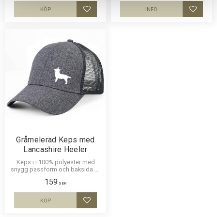
KÖP
INFO
Lägg till i favoriter
Lägg til
Gråmelerad Keps med
Lancashire Heeler
Keps i i 100% polyester med
snygg passform och baksida av
nät och en siluettbild av en
159
Lancashire Heeler. Luftig och
SEK
skön keps.
KÖP
Lägg till i favoriter