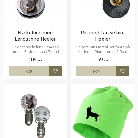
Nyckelring med
Pin med Lancashire
Lancashire Heeler
Heeler
Elegant nyckelring i massiv
Elegant pin i metall att fästa på
metall. Bilden är ca 27mm i
kläderna. Diameter ca 2.5cm.
diameter och laminerad för att
109
59
vara hållbar och ge ett intryck av
SEK
SEK
djup i bilden.
KÖP
KÖP
Lägg till i favoriter
Lägg til