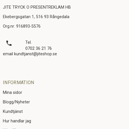
JITE TRYCK O PRESENTREKLAM HB
Ekebergsgatan 1, 516 93 Rångedala
Org.nr: 916893-5576
local_phone
Tel.
0702 36 21 76
email kundtjanst@jiteshop.se
INFORMATION
Mina sidor
Blogg/Nyheter
Kundtjänst
Hur handlar jag