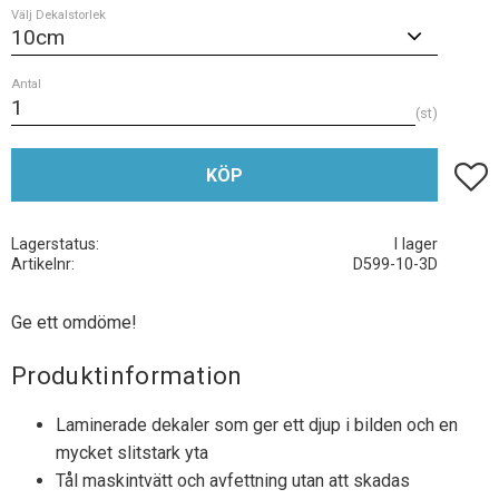
Välj Dekalstorlek
Antal
st
Lägg t
KÖP
Lagerstatus
I lager
Artikelnr
D599-10-3D
Ge ett omdöme!
Produktinformation
Laminerade dekaler som ger ett djup i bilden och en
mycket slitstark yta
Tål maskintvätt och avfettning utan att skadas