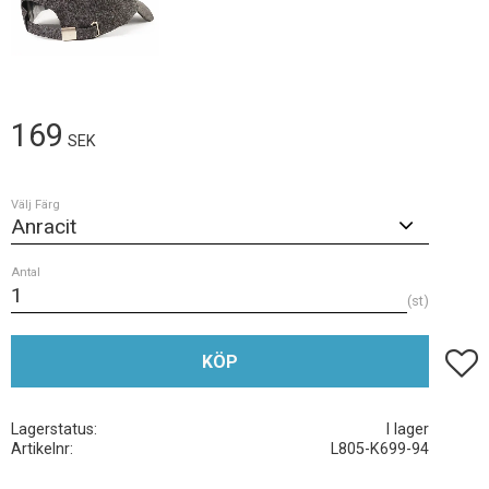
169
SEK
Välj Färg
Antal
st
Lägg t
KÖP
Lagerstatus
I lager
Artikelnr
L805-K699-94