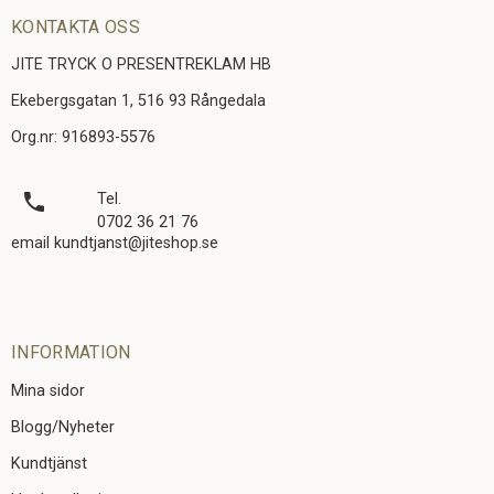
KONTAKTA OSS
JITE TRYCK O PRESENTREKLAM HB
Ekebergsgatan 1, 516 93 Rångedala
Org.nr: 916893-5576
local_phone
Tel.
0702 36 21 76
email kundtjanst@jiteshop.se
INFORMATION
Mina sidor
Blogg/Nyheter
Kundtjänst