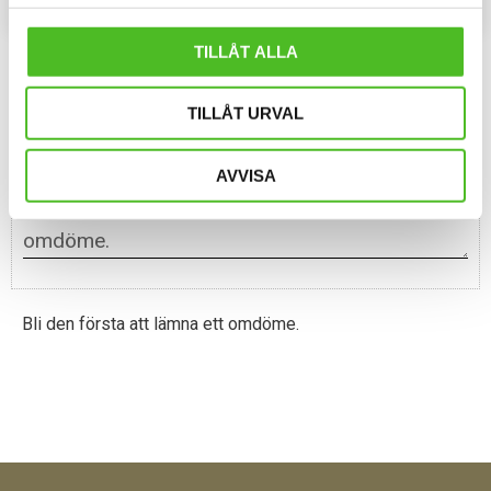
Lägg till i favoriter
Lägg til
TILLÅT ALLA
Omdömen
TILLÅT URVAL
Du
AVVISA
Bli den första att lämna ett omdöme.