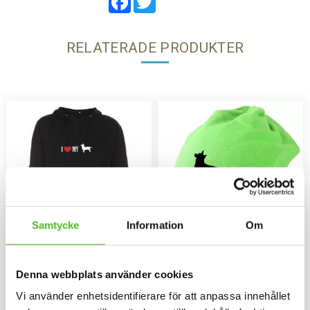
RELATERADE PRODUKTER
Samtycke
Information
Om
Hoodie med Lancashire
Mössa med Lancashire
Heeler
Heeler
Denna webbplats använder cookies
Luvtröja med ett siluettmotiv av
Mössa i bomull/elastan med ett
Vi använder enhetsidentifierare för att anpassa innehållet
en Lancashire Heeler tryckt på
siluettmotiv av en Lancashire