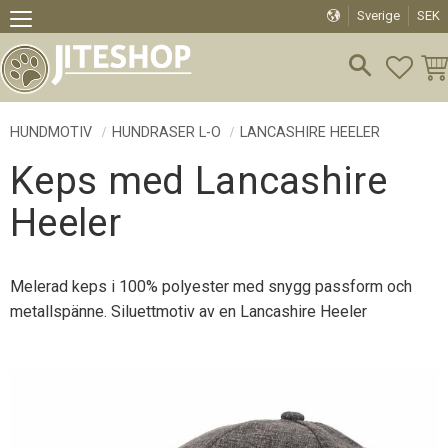
Sverige
SEK
Meny
FAVO
KU
HUNDMOTIV
HUNDRASER L-O
LANCASHIRE HEELER
Keps med Lancashire
Heeler
Melerad keps i 100% polyester med snygg passform och
metallspänne. Siluettmotiv av en Lancashire Heeler