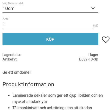
Välj Dekalstorlek
Antal
st
Lägg t
KÖP
Lagerstatus
I lager
Artikelnr
D689-10-3D
Ge ett omdöme!
Produktinformation
Laminerade dekaler som ger ett djup i bilden och en
mycket slitstark yta
Tål maskintvätt och avfettning utan att skadas