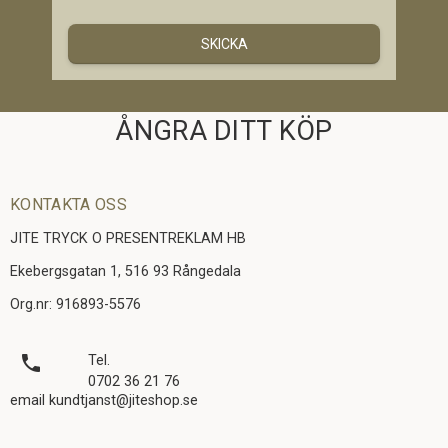
SKICKA
ÅNGRA DITT KÖP
KONTAKTA OSS
JITE TRYCK O PRESENTREKLAM HB
Ekebergsgatan 1, 516 93 Rångedala
Org.nr: 916893-5576
local_phone
Tel.
0702 36 21 76
email kundtjanst@jiteshop.se