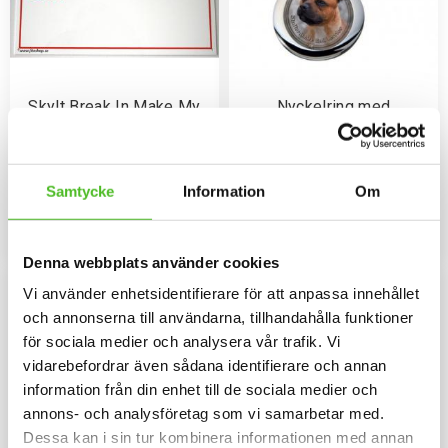
Skylt Break In Make My
Nyckelring med
Day
Staffordshire Bullterrier
Skylt i storleken 19x26cm med
Elegant nyckelring i massiv
plats för en 15cm dekal. Skylten
metall. Bilden är ca 27mm i
är av plast och försedd med hål i
diameter och laminerad för att
Samtycke
Information
Om
59
109
hörnen för montering på
vara hållbar och ge ett intryck av
SEK
SEK
ytterdörren, grinden m.m.
djup i bilden.
KÖP
KÖP
Lägg till i favoriter
Lägg til
Denna webbplats använder cookies
Vi använder enhetsidentifierare för att anpassa innehållet
och annonserna till användarna, tillhandahålla funktioner
för sociala medier och analysera vår trafik. Vi
vidarebefordrar även sådana identifierare och annan
information från din enhet till de sociala medier och
annons- och analysföretag som vi samarbetar med.
Dessa kan i sin tur kombinera informationen med annan