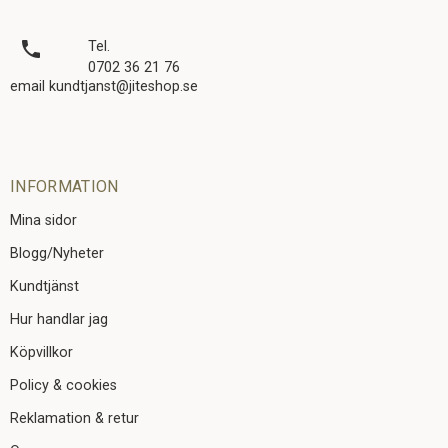
local_phone
Tel.
0702 36 21 76
email kundtjanst@jiteshop.se
INFORMATION
Mina sidor
Blogg/Nyheter
Kundtjänst
Hur handlar jag
Köpvillkor
Policy & cookies
Reklamation & retur