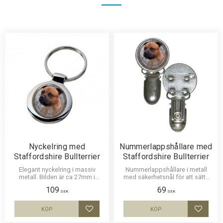
Nyckelring med
Nummerlappshållare med
Staffordshire Bullterrier
Staffordshire Bullterrier
Elegant nyckelring i massiv
Nummerlappshållare i metall
metall. Bilden är ca 27mm i
med säkerhetsnål för att sätta
diameter och laminerad för att
fast på kläderna och en stark
109
69
vara hållbar och ge ett intryck av
klämma för nummerlappen.
SEK
SEK
djup i bilden.
Bilden är ca 27mm i diameter
och laminerad för att vara hållbar
KÖP
KÖP
Lägg till i favoriter
Lägg til
och ge ett uttryck av djup i
bilden.