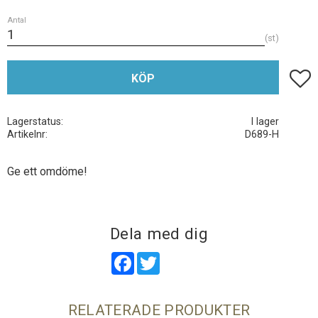
Antal
st
Lägg t
KÖP
Lagerstatus
I lager
Artikelnr
D689-H
Ge ett omdöme!
Dela med dig
Facebook
Twitter
RELATERADE PRODUKTER