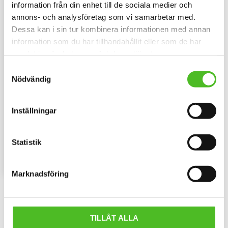
information från din enhet till de sociala medier och
annons- och analysföretag som vi samarbetar med.
Dessa kan i sin tur kombinera informationen med annan
information som du har tillhandahållit eller som de har
samlat in när du har använt deras tjänster.
Samtyckesval
Nödvändig
Pannband med
Staffordshire Bullterrier
Inställningar
Pannband i kraftig Bomull /
Elastan med ett siluettmotiv av
en Staffordshire Bullterrier.
109
Statistik
SEK
INFO
Lägg till i favoriter
Marknadsföring
Omdömen
TILLÅT ALLA
Du