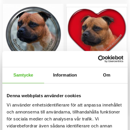
Dekaler med
Dekal med Staffordshire
Samtycke
Information
Om
Staffordshire Bullterrier
Bullterrier
Rund dekal i 3D-variant av hög
Hjärtformad bildekal 15cm bred i
kvalitet med ett motiv av
3D-variant med en Staffordshire
Staffordshire Bullterrier. Finns i 3
Bullterrier som har en
79
109
Denna webbplats använder cookies
storlekar 10 cm , 15 cm och 30
klisterbaksida för montering på
SEK
SEK
cm i diameter.
bilruta m.m.
Vi använder enhetsidentifierare för att anpassa innehållet
INFO
INFO
Lägg till i favoriter
Lägg til
och annonserna till användarna, tillhandahålla funktioner
för sociala medier och analysera vår trafik. Vi
vidarebefordrar även sådana identifierare och annan