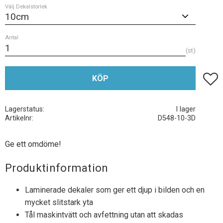
Välj Dekalstorlek
Antal
st
Lägg t
KÖP
Lagerstatus
I lager
Artikelnr
D548-10-3D
Ge ett omdöme!
Produktinformation
Laminerade dekaler som ger ett djup i bilden och en
mycket slitstark yta
Tål maskintvätt och avfettning utan att skadas