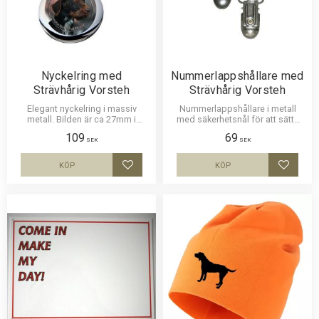
Nyckelring med
Nummerlappshållare med
Strävhårig Vorsteh
Strävhårig Vorsteh
Elegant nyckelring i massiv
Nummerlappshållare i metall
metall. Bilden är ca 27mm i
med säkerhetsnål för att sätta
diameter och laminerad för att
fast på kläderna och en stark
109
69
vara hållbar och ge ett intryck av
klämma för nummerlappen.
SEK
SEK
djup i bilden.
Bilden är ca 27mm i diameter
och laminerad för att vara hållbar
KÖP
KÖP
Lägg till i favoriter
Lägg til
och ge ett uttryck av djup i
bilden.