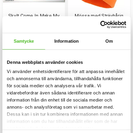
Skylt Come In Make My
Mössa med Strävhårig
Day
Vorsteh
Skylt i storleken 19x26cm med
Mössa i bomullspandex med ett
plats för en 15cm dekal. Skylten
siluettmotiv av en Strävhårig
är av plast och försedd med hål i
Vorsteh. Mössan finns i flera
Samtycke
Information
Om
59
159
hörnen för montering på
färger.
SEK
SEK
ytterdörren, grinden m.m.
KÖP
INFO
Lägg till i favoriter
Lägg til
Denna webbplats använder cookies
Vi använder enhetsidentifierare för att anpassa innehållet
och annonserna till användarna, tillhandahålla funktioner
för sociala medier och analysera vår trafik. Vi
vidarebefordrar även sådana identifierare och annan
information från din enhet till de sociala medier och
annons- och analysföretag som vi samarbetar med.
Dessa kan i sin tur kombinera informationen med annan
information som du har tillhandahållit eller som de har
samlat in när du har använt deras tjänster.