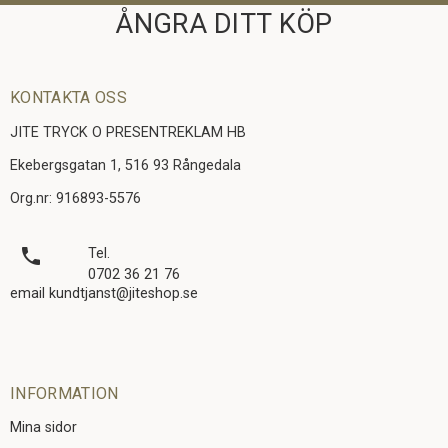
ÅNGRA DITT KÖP
KONTAKTA OSS
JITE TRYCK O PRESENTREKLAM HB
Ekebergsgatan 1, 516 93 Rångedala
Org.nr: 916893-5576
local_phone
Tel.
0702 36 21 76
email kundtjanst@jiteshop.se
INFORMATION
Mina sidor