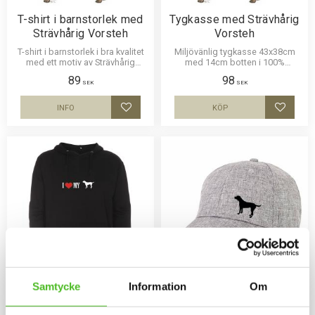
T-shirt i barnstorlek med
Tygkasse med Strävhårig
Strävhårig Vorsteh
Vorsteh
T-shirt i barnstorlek i bra kvalitet
Miljövänlig tygkasse 43x38cm
med ett motiv av Strävhårig
med 14cm botten i 100%
Vorsteh tryckt på bröstet. 100%
naturfärgad bomull 290g med
89
98
kammad bomull 165g.
ett motiv av Strävhårig Vorsteh.
SEK
SEK
INFO
KÖP
Lägg till i favoriter
Lägg til
Samtycke
Information
Om
Hoodie med Strävhårig
Keps med Strävhårig
Vorsteh
Vorsteh