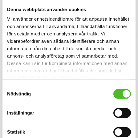
Luvtröja med ett Strävhårig
Melerad keps i 100% polyester
Denna webbplats använder cookies
Vorstehmotiv tryckt på bröstet.
med snygg passform och
Motivstorlek ca 28x7 cm.
metallspänne. Siluettmotiv av en
429
169
Vi använder enhetsidentifierare för att anpassa innehållet
Strävhårig Vorsteh
SEK
SEK
och annonserna till användarna, tillhandahålla funktioner
INFO
INFO
Lägg till i favoriter
Lägg til
för sociala medier och analysera vår trafik. Vi
vidarebefordrar även sådana identifierare och annan
information från din enhet till de sociala medier och
annons- och analysföretag som vi samarbetar med.
Dessa kan i sin tur kombinera informationen med annan
information som du har tillhandahållit eller som de har
samlat in när du har använt deras tjänster.
Samtyckesval
Nödvändig
Inställningar
Keps med en Strävhårig
Mössa med Strävhårig
Vorsteh
Vorsteh
Keps i borstad bomullstwill med
Mössa i bomullspandex med ett
Statistik
böjd skärm och
siluettmotiv av en Strävhårig
kardborrespänne och med ett
Vorsteh. Mössan finns i flera