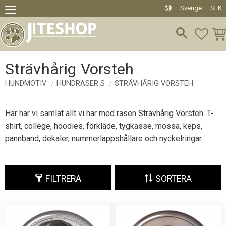
Sverige
SEK
Meny
FAVO
KU
Strävhårig Vorsteh
HUNDMOTIV
HUNDRASER S
STRÄVHÅRIG VORSTEH
Här har vi samlat allt vi har med rasen Strävhårig Vorsteh. T-
shirt, college, hoodies, förkläde, tygkasse, mössa, keps,
pannband, dekaler, nummerlappshållare och nyckelringar.
FILTRERA
SORTERA