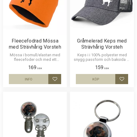
Fleecefodrad Mössa
Gråmelerad Keps med
med Strävhårig Vorsteh
Strävhårig Vorsteh
Mössa i bomull/elastan med
Keps i i 100% polyester med
fleecefoder och med ett
snygg passform och baksida av
siluettmotiv av en Strävhårig
nät och en siluettbild av en
169
159
Vorsteh. Mössan finns i flera
Strävhårig Vorsteh. Luftig och
SEK
SEK
färger.
skön keps.
INFO
KÖP
Lägg till i favoriter
Lägg til