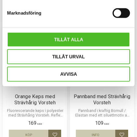
159
159
siluettmotiv av en Strävhårig
färger.
SEK
SEK
Vorsteh
Marknadsföring
INFO
INFO
Lägg till i favoriter
Lägg til
TILLÅT ALLA
TILLÅT URVAL
AVVISA
Orange Keps med
Pannband med Strävhårig
Strävhårig Vorsteh
Vorsteh
Fluorescerande keps i polyester
Pannband i kraftig Bomull /
med Strävhårig Vorsteh. Reflex
Elastan med ett siluettmotiv av
fram och bak. Populär jägarkeps.
en Strävhårig Vorsteh
169
109
SEK
SEK
KÖP
INFO