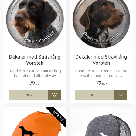
Dekaler med Strävhårig
Dekaler med Strävhårig
Vorsteh
Vorsteh
Rund dekal i 3D-variant av hög
Rund dekal i 3D-variant av hög
kvalitet med ett motiv av
kvalitet med ett motiv av
Strävhårig Vorsteh. Finns i 2
Strävhårig Vorsteh. Finns i 2
79
79
storlekar 10 cm och 15 cm i
storlekar 10 cm och 15 cm i
SEK
SEK
diameter.
diameter.
INFO
INFO
Lägg till i favoriter
Lägg til
F
L
E
E
C
E
F
O
D
E
R