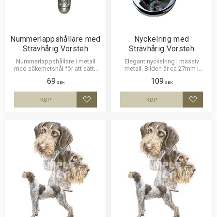
Nummerlappshållare med
Nyckelring med
Strävhårig Vorsteh
Strävhårig Vorsteh
Nummerlappshållare i metall
Elegant nyckelring i massiv
med säkerhetsnål för att sätta
metall. Bilden är ca 27mm i
fast på kläderna och en stark
diameter och laminerad för att
69
109
klämma för nummerlappen.
vara hållbar och ge ett intryck av
SEK
SEK
Bilden är ca 27mm i diameter
djup i bilden.
och laminerad för att vara hållbar
KÖP
KÖP
Lägg till i favoriter
Lägg til
och ge ett uttryck av djup i
bilden.