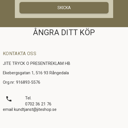
SKICKA
ÅNGRA DITT KÖP
KONTAKTA OSS
JITE TRYCK O PRESENTREKLAM HB
Ekebergsgatan 1, 516 93 Rångedala
Org.nr: 916893-5576
local_phone
Tel.
0702 36 21 76
email kundtjanst@jiteshop.se