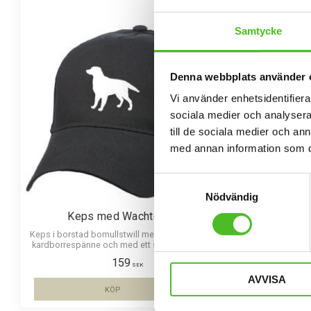
Samtycke
Denna webbplats använder 
Vi använder enhetsidentifierar
sociala medier och analysera 
till de sociala medier och a
med annan information som du 
Samtyckesval
Nödvändig
Keps med Wachtelhund
Hoo
Keps i borstad bomullstwill med böjd skärm och
Luvtröja me
kardborrespänne och med ett siluettmotiv av en
bröst
Wachtelhund.
159
SEK
AVVISA
KÖP
Lägg till i favoriter