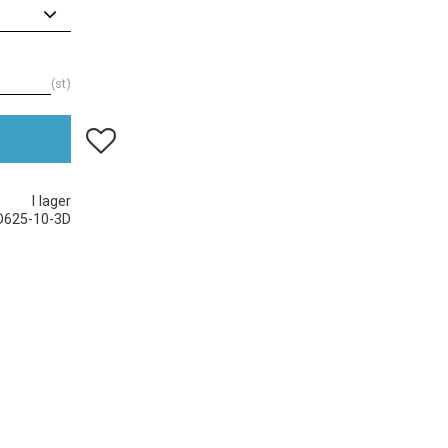
st
Lägg till i favoriter
I lager
D625-10-3D