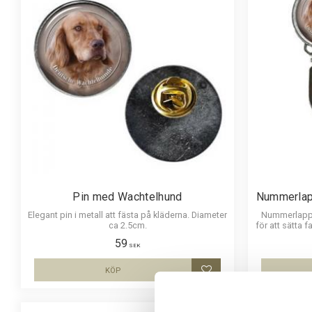
Pin med Wachtelhund
Nummerlap
Elegant pin i metall att fästa på kläderna. Diameter
Nummerlappsh
ca 2.5cm.
för att sätta 
för nummerla
59
och laminer
SEK
KÖP
Lägg till i favoriter