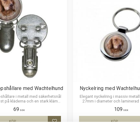
pshållare med Wachtelhund
Nyckelring med Wachtelhu
ållare i metall med säkerhetsnål
Elegant nyckelring i massiv metall.
fast på kläderna och en stark klämma
27mm i diameter och laminerad f
ppen. Bilden är ca 27mm i diameter
hållbar och ge ett intryck av dju
69
109
ad för att vara hållbar och ge ett
SEK
SEK
uttryck av djup i bilden.
KÖP
KÖP
Lägg till i favoriter