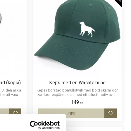
nd (kopia)
Keps med en Wachtelhund
 Bilden är ca
Keps i borstad bomullstwill med böjd skärm och
ör att vara
kardborrespänne och med ett siluettmotiv av en
p i bilden.
Wachtelhund .
149
SEK
INFO
Lägg till i favoriter
Lägg till i