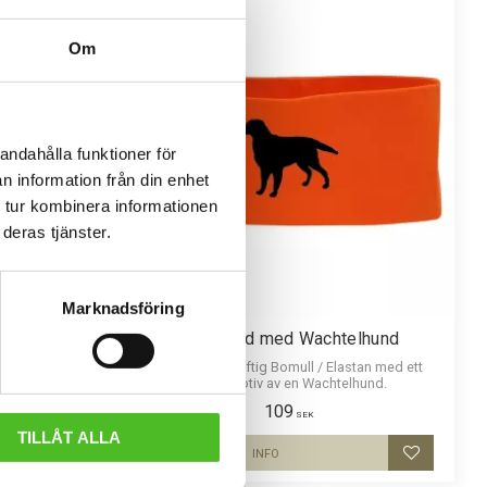
Om
andahålla funktioner för
n information från din enhet
 tur kombinera informationen
deras tjänster.
Marknadsföring
telhund
Pannband med Wachtelhund
ster med
Pannband i kraftig Bomull / Elastan med ett
ak. Populär
siluettmotiv av en Wachtelhund.
109
SEK
TILLÅT ALLA
INFO
Lägg till i favoriter
Lägg till i