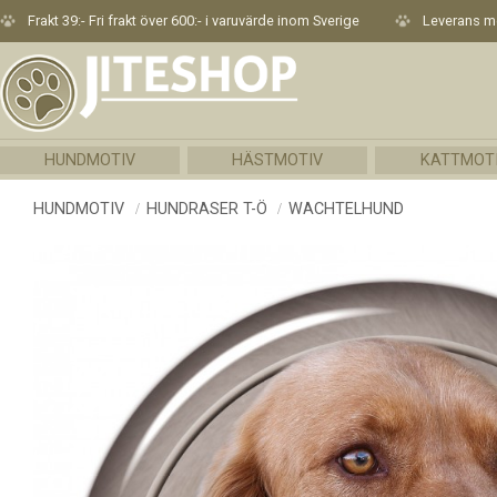
Frakt 39:- Fri frakt över 600:- i varuvärde inom Sverige
Leverans me
HUNDMOTIV
HÄSTMOTIV
KATTMOT
HUNDMOTIV
HUNDRASER T-Ö
WACHTELHUND