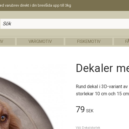
d varubrev direkt i din brevlåda upp till 3kg
IV
VARGMOTIV
FISKEMOTIV
F
Dekaler m
Rund dekal i 3D-variant av
storlekar 10 cm och 15 cm 
79
SEK
Välj Dekalstorlek