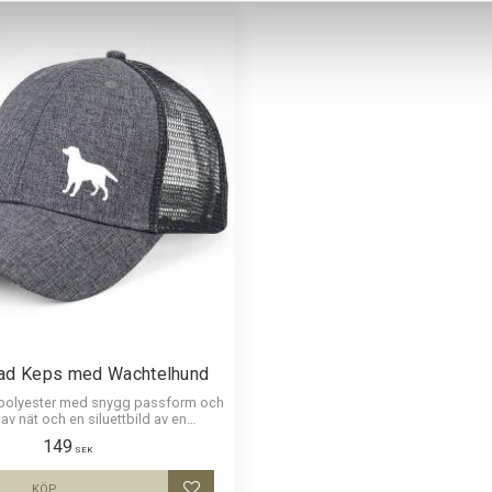
ad Keps med Wachtelhund
 polyester med snygg passform och
av nät och en siluettbild av en
lhund. Luftig och skön keps.
149
SEK
KÖP