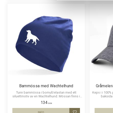
Barnmössa med Wachtelhund
Gråmeler
Tunn barnmössa i bomull/elastan med ett
Keps i i 100%
siluettmotiv av en Wachtelhund. Mössan finns i
baksida 
flera färger.
Wachte
134
SEK
INFO