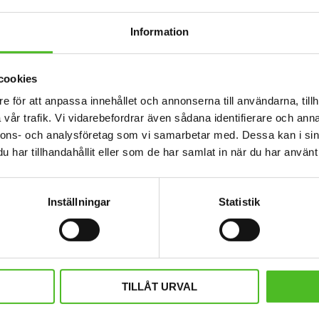
Information
cookies
e för att anpassa innehållet och annonserna till användarna, tillh
vår trafik. Vi vidarebefordrar även sådana identifierare och anna
nnons- och analysföretag som vi samarbetar med. Dessa kan i sin
har tillhandahållit eller som de har samlat in när du har använt 
Inställningar
Statistik
die med Wachtelhund
Orange Keps med Wach
d ett Wachtelhundsmotiv tryckt på
Fluorescerande keps i polye
et. Motivstorlek ca 28x7 cm.
Wachtelhund. Reflex fram och b
jägarkeps.
429
159
SEK
SEK
TILLÅT URVAL
INFO
KÖP
Lägg till i favoriter