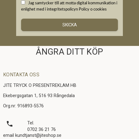
Jag samtycker till att motta digital kommunikation i
enlighet med i integritetspolicyn
Policy o cookies
SKICKA
ÅNGRA DITT KÖP
KONTAKTA OSS
JITE TRYCK O PRESENTREKLAM HB
Ekebergsgatan 1, 516 93 Rångedala
Org.nr: 916893-5576
local_phone
Tel.
0702 36 21 76
email kundtjanst@jiteshop.se