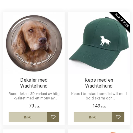
NYA FÄRGER
Dekaler med
Keps med en
Wachtelhund
Wachtelhund
Rund dekal i 3D-variant av hög
Keps i borstad bomullstwill med
kvalitet med ett motiv av
böjd skärm och
Wachtelhund. Finns i 2 storlekar
kardborrespänne och med ett
79
149
10 cm och 15 cm i diameter.
siluettmotiv av en Wachtelhund .
SEK
SEK
INFO
INFO
Lägg till i favoriter
Lägg til