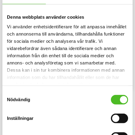
Denna webbplats använder cookies
Vi använder enhetsidentifierare för att anpassa innehållet
och annonserna till användarna, tillhandahålla funktioner
för sociala medier och analysera vår trafik. Vi
Hoodie med Wachtelhund
Pannband med
vidarebefordrar även sådana identifierare och annan
Wachtelhund
Luvtröja med ett
information från din enhet till de sociala medier och
Wachtelhundsmotiv tryckt på
Pannband i kraftig Bomull /
bröstet. Motivstorlek ca 28x7
Elastan med ett siluettmotiv av
annons- och analysföretag som vi samarbetar med.
cm.
en Wachtelhund.
429
109
Dessa kan i sin tur kombinera informationen med annan
SEK
SEK
information som du har tillhandahållit eller som de har
INFO
INFO
Lägg till i favoriter
Lägg til
samlat in när du har använt deras tjänster.
Samtyckesval
Nödvändig
Inställningar