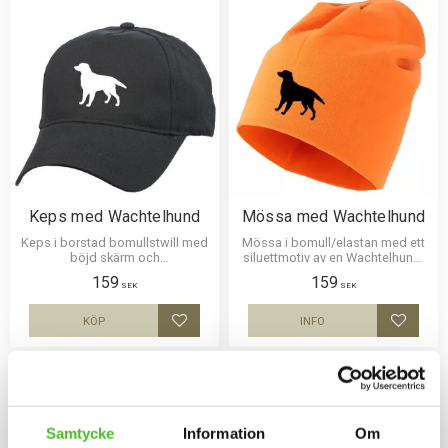
Keps med Wachtelhund
Mössa med Wachtelhund
Keps i borstad bomullstwill med
Mössa i bomull/elastan med ett
böjd skärm och
siluettmotiv av en Wachtelhund.
kardborrespänne och med ett
Mössan finns i flera färger.
159
159
siluettmotiv av en Wachtelhund.
SEK
SEK
KÖP
INFO
Lägg till i favoriter
Lägg til
Samtycke
Information
Om