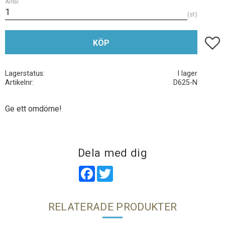
Antal
st
Lägg t
KÖP
Lagerstatus
I lager
Artikelnr
D625-N
Ge ett omdöme!
Dela med dig
Facebook
Twitter
RELATERADE PRODUKTER