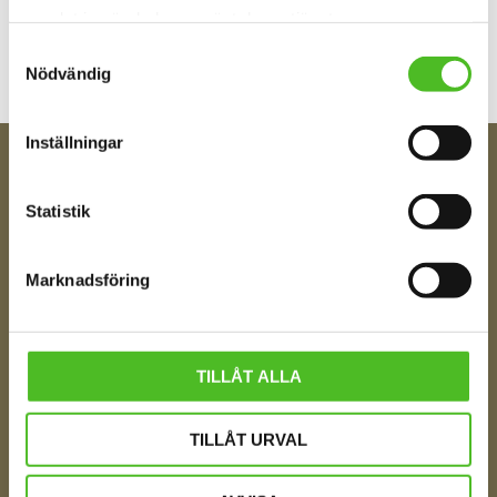
samlat in när du har använt deras tjänster.
Samtyckesval
Nödvändig
Inställningar
FÅ TIPS OM NYHETER!
Statistik
Din e-post
Marknadsföring
Ditt Namn
TILLÅT ALLA
Jag samtycker till att motta digital kommunikation i
TILLÅT URVAL
enlighet med i integritetspolicyn
Policy o cookies