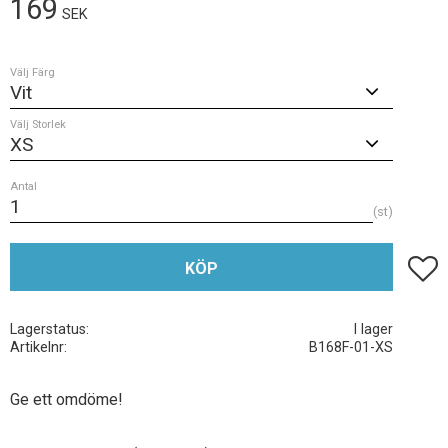
169
SEK
Välj Färg
Välj Storlek
Antal
st
Lägg t
KÖP
Lagerstatus
I lager
Artikelnr
B168F-01-XS
Ge ett omdöme!