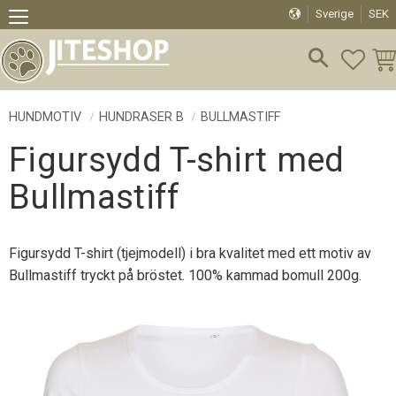
Sverige
SEK
Meny
FAVO
KU
HUNDMOTIV
HUNDRASER B
BULLMASTIFF
Figursydd T-shirt med
Bullmastiff
Figursydd T-shirt (tjejmodell) i bra kvalitet med ett motiv av
Bullmastiff tryckt på bröstet. 100% kammad bomull 200g.