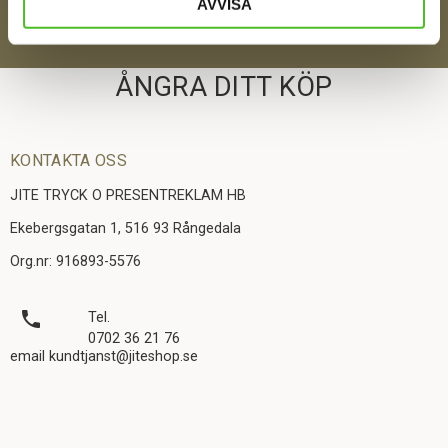
SKICKA
AVVISA
ÅNGRA DITT KÖP
KONTAKTA OSS
JITE TRYCK O PRESENTREKLAM HB
Ekebergsgatan 1, 516 93 Rångedala
Org.nr: 916893-5576
local_phone
Tel.
0702 36 21 76
email kundtjanst@jiteshop.se