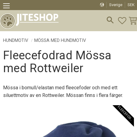
Sverige
SEK
Meny
FAVO
KU
HUNDMOTIV
MÖSSA MED HUNDMOTIV
Fleecefodrad Mössa
med Rottweiler
Mössa i bomull/elastan med fleecefoder och med ett
siluettmotiv av en Rottweiler. Mössan finns i flera färger.
F
L
E
E
C
E
F
O
D
E
R