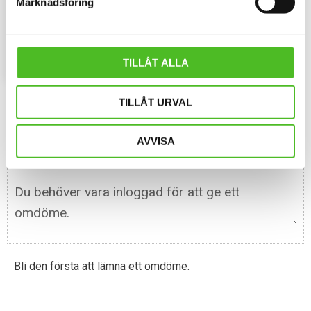
Marknadsföring
Pannband i kraftig Bomull /
Elastan med ett siluettmotiv av
en Rottweiler.
109
SEK
INFO
TILLÅT ALLA
Lägg till i favoriter
TILLÅT URVAL
Omdömen
AVVISA
Du
Bli den första att lämna ett omdöme.