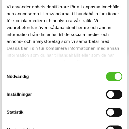
Vi använder enhetsidentifierare för att anpassa innehållet
Nyckelring med
Dekaler med Rottweiler
och annonserna till användarna, tillhandahålla funktioner
Rottweiler
Rund dekal i 3D-variant av hög
för sociala medier och analysera vår trafik. Vi
kvalitet med ett motiv av
Elegant nyckelring i massiv
Rottweiler. Finns i 3 storlekar 10
vidarebefordrar även sådana identifierare och annan
metall. Bilden är ca 27mm i
cm , 15 cm och 30 cm i diameter.
diameter och laminerad för att
information från din enhet till de sociala medier och
109
79
vara hållbar och ge ett intryck av
SEK
SEK
djup i bilden.
annons- och analysföretag som vi samarbetar med.
KÖP
INFO
Dessa kan i sin tur kombinera informationen med annan
Lägg till i favoriter
Lägg til
information som du har tillhandahållit eller som de har
samlat in när du har använt deras tjänster.
Samtyckesval
Nödvändig
Inställningar
Statistik
Pannband med Rottweiler