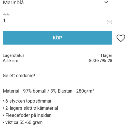
Antal
st
Lägg t
KÖP
Lagerstatus
I lager
Artikelnr
r800-k795-28
Ge ett omdöme!
Material - 97% bomull / 3% Elastan - 280g/m²
• 6 stycken toppsömmar
• 2-lagers slätt trikåmaterial
• Fleecefoder på insidan
• vikt ca 55-60 gram