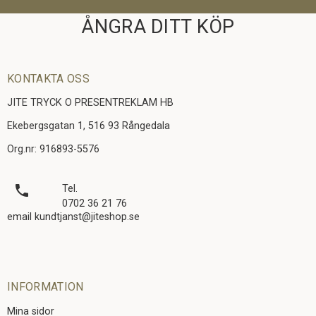
ÅNGRA DITT KÖP
KONTAKTA OSS
JITE TRYCK O PRESENTREKLAM HB
Ekebergsgatan 1, 516 93 Rångedala
Org.nr: 916893-5576
local_phone
Tel.
0702 36 21 76
email kundtjanst@jiteshop.se
INFORMATION
Mina sidor