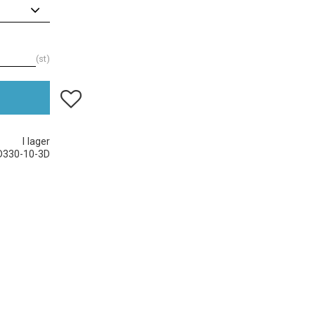
st
Lägg till i favoriter
I lager
D330-10-3D