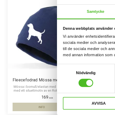
F
L
E
E
C
E
F
O
D
E
R
Samtycke
Denna webbplats använder 
Vi använder enhetsidentifierar
sociala medier och analysera 
till de sociala medier och a
med annan information som du 
Samtyckesval
Nödvändig
Fleecefodrad Mössa med Rottweiler
För
Mössa i bomull/elastan med fleecefoder och
Miljövänlig
med ett siluettmotiv av en Rottweiler. Mössan
polyeste
finns i flera färger.
Mo
169
SEK
AVVISA
INFO
Lägg till i favoriter