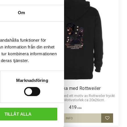
Om
andahålla funktioner för
n information från din enhet
 tur kombinera informationen
deras tjänster.
Marknadsföring
ler
Huvjacka med Rottweiler
luettmotiv av
Härlig huvjacka med ett motiv av Rottweiler tryckt
era färger.
på ryggen. Motivstorlek ca 20x26cm.
419
SEK
TILLÅT ALLA
INFO
Lägg till i favoriter
Lägg till i