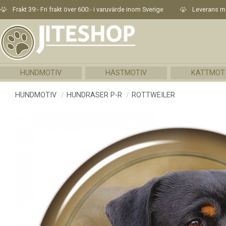
Frakt 39:- Fri frakt över 600:- i varuvärde inom Sverige
Leverans me
HUNDMOTIV
HÄSTMOTIV
KATTMOT
HUNDMOTIV
HUNDRASER P-R
ROTTWEILER