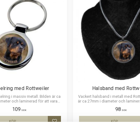
elring med Rottweiler
Halsband med Rottwe
elring i massiv metall. Bilden är ca
Vackert halsband i metall med Rott
meter och laminerad för att vara
är ca 27mm i diameter och laminera
h ge ett intryck av djup i bilden.
hållbar och ge ett intryck av dju
109
98
Läderrem som man kan anpassa 
SEK
SEK
längd.
KÖP
KÖP
Lägg till i favoriter