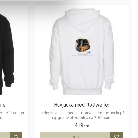
ler
Huvjacka med Rottweiler
ckt på bröstet.
Härlig huvjacka med ett Rottweilermotiv tryckt på
m.
ryggen. Motivstorlek ca 20x25cm.
419
SEK
INFO