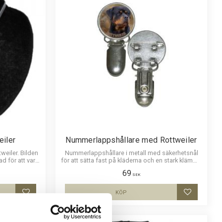
iler
Nummerlappshållare med Rottweiler
weiler. Bilden
Nummerlappshållare i metall med säkerhetsnål
d för att vara
för att sätta fast på kläderna och en stark klämma
p i bilden.
för nummerlappen. Bilden är ca 27mm i diameter
69
till önskad
och laminerad för att vara hållbar och ge ett
SEK
uttryck av djup i bilden.
KÖP
Lägg till i favoriter
Lägg till i