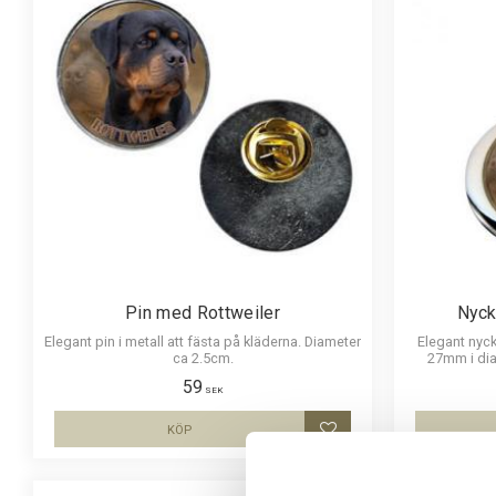
Pin med Rottweiler
Nyck
Elegant pin i metall att fästa på kläderna. Diameter
Elegant nyck
ca 2.5cm.
27mm i dia
hållbar oc
59
SEK
KÖP
Lägg till i favoriter