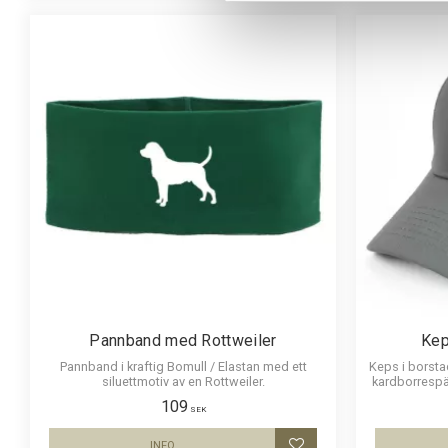
Pannband med Rottweiler
Kep
Pannband i kraftig Bomull / Elastan med ett
Keps i borst
siluettmotiv av en Rottweiler.
kardborrespä
109
SEK
INFO