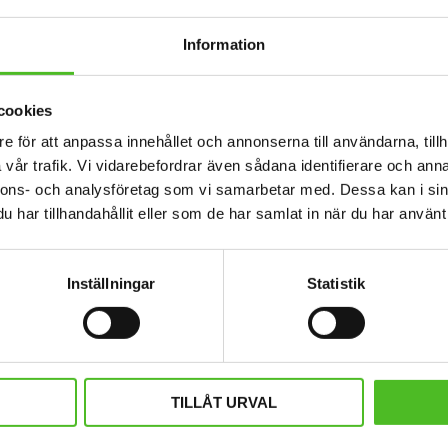
Information
cookies
e för att anpassa innehållet och annonserna till användarna, tillh
vår trafik. Vi vidarebefordrar även sådana identifierare och anna
nnons- och analysföretag som vi samarbetar med. Dessa kan i sin
har tillhandahållit eller som de har samlat in när du har använt 
Inställningar
Statistik
kläde med Rottweiler
Mössa med Rottwei
t förkläde i återanvänd bomull och
Mössa i bomullspandex med ett si
r med ett motiv av Rottweiler.
en Rottweiler. Mössan finns i fl
tivstorlek ca 18 x 15 cm.
129
159
SEK
SEK
TILLÅT URVAL
INFO
INFO
Lägg till i favoriter