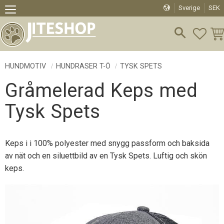
Sverige
SEK
Meny
FAVO
KU
HUNDMOTIV
HUNDRASER T-Ö
TYSK SPETS
Gråmelerad Keps med
Tysk Spets
Keps i i 100% polyester med snygg passform och baksida
av nät och en siluettbild av en Tysk Spets. Luftig och skön
keps.