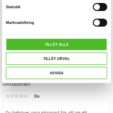
Statistik
Marknadsföring
Pannband med Tysk
Spets
TILLÅT ALLA
Pannband i kraftig Bomull /
Elastan med ett siluettmotiv av
en Tysk Spets
109
SEK
TILLÅT URVAL
INFO
Lägg till i favoriter
AVVISA
Omdömen
Du