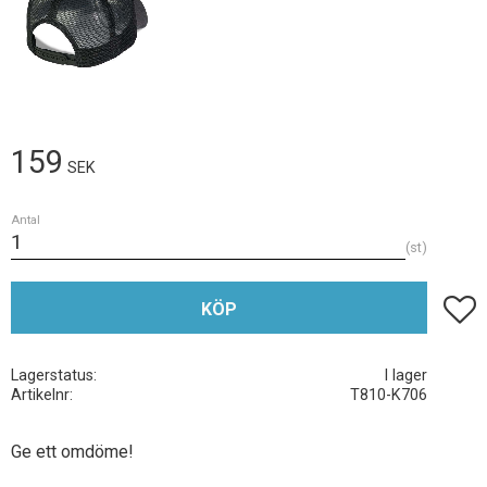
159
SEK
Antal
st
Lägg t
KÖP
Lagerstatus
I lager
Artikelnr
T810-K706
Ge ett omdöme!