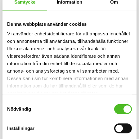
Samtycke
Information
Om
Denna webbplats använder cookies
Vi använder enhetsidentifierare för att anpassa innehållet
och annonserna till användarna, tillhandahålla funktioner
för sociala medier och analysera vår trafik. Vi
vidarebefordrar även sådana identifierare och annan
Mössa med Tysk Spets
Keps med Tysk Spets
information från din enhet till de sociala medier och
annons- och analysföretag som vi samarbetar med.
Mössa i bomull/elastan med ett
Melerad keps i 100% polyester
siluettmotiv av en Tysk Spets.
med snygg passform och
Dessa kan i sin tur kombinera informationen med annan
Mössan finns i flera färger.
metallspänne. Siluettmotiv av en
159
169
Tysk Spets
information som du har tillhandahållit eller som de har
SEK
SEK
samlat in när du har använt deras tjänster.
INFO
INFO
Lägg till i favoriter
Lägg til
Samtyckesval
Nödvändig
Inställningar