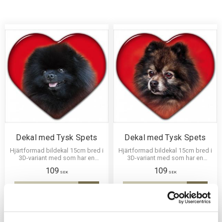
Dekal med Tysk Spets
Dekal med Tysk Spets
Hjärtformad bildekal 15cm bred i
Hjärtformad bildekal 15cm bred i
3D-variant med som har en
3D-variant med som har en
klisterbaksida för montering på
klisterbaksida för montering på
109
109
bilruta m.m.
bilruta m.m.
SEK
SEK
INFO
INFO
Lägg till i favoriter
Lägg til