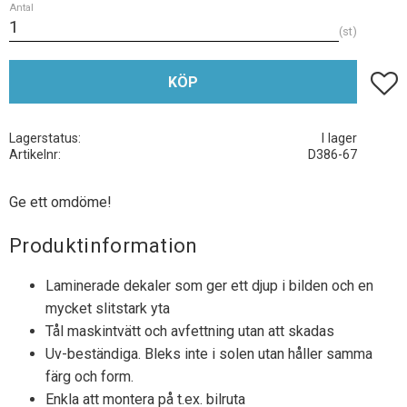
Antal
st
Lägg t
KÖP
Lagerstatus
I lager
Artikelnr
D386-67
Ge ett omdöme!
Produktinformation
Laminerade dekaler som ger ett djup i bilden och en
mycket slitstark yta
Tål maskintvätt och avfettning utan att skadas
Uv-beständiga. Bleks inte i solen utan håller samma
färg och form.
Enkla att montera på t.ex. bilruta