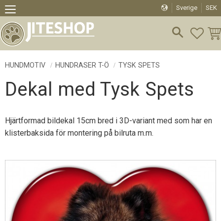
Sverige
SEK
Meny
FAVO
KU
HUNDMOTIV
HUNDRASER T-Ö
TYSK SPETS
Dekal med Tysk Spets
Hjärtformad bildekal 15cm bred i 3D-variant med som har en
klisterbaksida för montering på bilruta m.m.