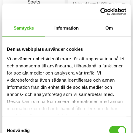
Spets
Melerad keps i 100% polyester
med snygg passform och
Pannband i kraftig Bomull /
metallspänne. Siluettmotiv av en
Elastan med ett siluettmotiv av
Tysk Spets
en Tysk Spets
109
169
SEK
SEK
Samtycke
Information
Om
INFO
INFO
Lägg till i favoriter
Lägg til
F
L
E
E
C
E
F
O
D
Denna webbplats använder cookies
Vi använder enhetsidentifierare för att anpassa innehållet
E
R
och annonserna till användarna, tillhandahålla funktioner
för sociala medier och analysera vår trafik. Vi
vidarebefordrar även sådana identifierare och annan
information från din enhet till de sociala medier och
annons- och analysföretag som vi samarbetar med.
Dessa kan i sin tur kombinera informationen med annan
information som du har tillhandahållit eller som de har
Gråmelerad Keps med
Fleecefodrad Mössa
samlat in när du har använt deras tjänster.
Tysk Spets
med Tysk Spets
Samtyckesval
Keps i i 100% polyester med
Mössa i bomull/elastan med
Nödvändig
snygg passform och baksida av
fleecefoder och med ett