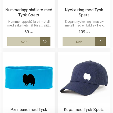
Nummerlappshållare med
Nyckelring med Tysk
Tysk Spets
Spets
Nummerlappshållare i metall
Elegant nyckelring i massiv
med säkerhetsnål för att sätta
metall med en bild av Tysk
fast på kläderna och en stark
Spets. Bilden är ca 27mm i
69
109
klämma för nummerlappen.
diameter och laminerad för att
SEK
SEK
Bilden är ca 27mm i diameter
vara hållbar och ge ett intryck av
och laminerad för att vara hållbar
djup i bilden.
KÖP
KÖP
Lägg till i favoriter
Lägg til
och ge ett uttryck av djup i
bilden.
Pannband med Tysk
Keps med Tysk Spets