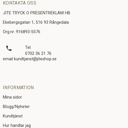
KONTAKTA OSS
JITE TRYCK O PRESENTREKLAM HB
Ekebergsgatan 1, 516 93 Rångedala
Org.nr: 916893-5576
local_phone
Tel.
0702 36 21 76
email kundtjanst@jiteshop.se
INFORMATION
Mina sidor
Blogg/Nyheter
Kundtjänst
Hur handlar jag