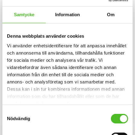
Samtycke
Information
Om
Denna webbplats använder cookies
Vi använder enhetsidentifierare för att anpassa innehållet
och annonserna till användarna, tillhandahålla funktioner
för sociala medier och analysera vår trafik. Vi
vidarebefordrar även sådana identifierare och annan
information från din enhet till de sociala medier och
Mössa med Welsh Corgi
Pannband med Welsh
Cardigan
Corgi Cardigan
annons- och analysföretag som vi samarbetar med.
Dessa kan i sin tur kombinera informationen med annan
Mössa i bomull/elastan med ett
Pannband i kraftig Bomull /
siluettmotiv av en Welsh Corgi
Elastan med ett siluettmotiv av
information som du har tillhandahållit eller som de har
Cardigan. Mössan finns i flera
en Welsh Corgi Cardigan.
159
109
färger.
samlat in när du har använt deras tjänster.
SEK
SEK
Samtyckesval
INFO
INFO
Lägg till i favoriter
Lägg til
Nödvändig
F
L
E
E
C
E
F
O
D