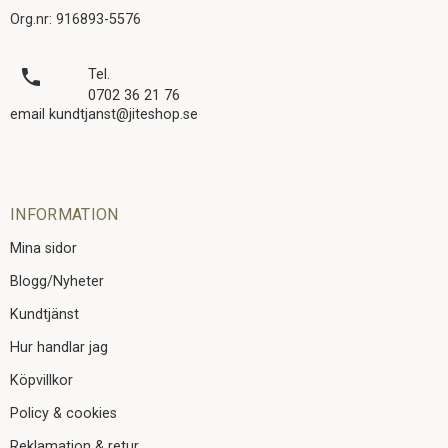
Org.nr: 916893-5576
local_phone
Tel.
0702 36 21 76
email kundtjanst@jiteshop.se
INFORMATION
Mina sidor
Blogg/Nyheter
Kundtjänst
Hur handlar jag
Köpvillkor
Policy & cookies
Reklamation & retur