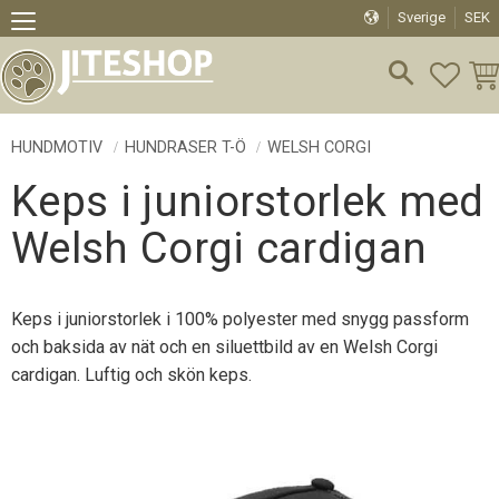
Sverige
SEK
Meny
FAVO
KU
HUNDMOTIV
HUNDRASER T-Ö
WELSH CORGI
Keps i juniorstorlek med
Welsh Corgi cardigan
Keps i juniorstorlek i 100% polyester med snygg passform
och baksida av nät och en siluettbild av en Welsh Corgi
cardigan. Luftig och skön keps.