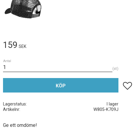
159
SEK
Antal
st
Lägg t
KÖP
Lagerstatus
I lager
Artikelnr
W805-K709J
Ge ett omdöme!