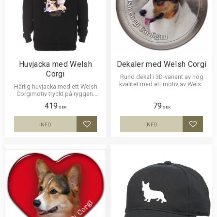
Huvjacka med Welsh
Dekaler med Welsh Corgi
Corgi
Rund dekal i 3D-variant av hög
kvalitet med ett motiv av Welsh
Härlig huvjacka med ett Welsh
Corgi. Finns i 2 storlekar 10 cm
Corgimotiv tryckt på ryggen.
och 15 cm i diameter.
Motivstorlek ca 19x26cm.
419
79
SEK
SEK
INFO
INFO
Lägg till i favoriter
Lägg til