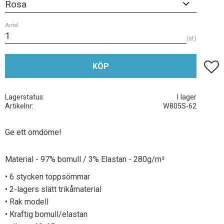
Antal
st
Lägg t
KÖP
Lagerstatus
I lager
Artikelnr
W805S-62
Ge ett omdöme!
Material - 97% bomull / 3% Elastan - 280g/m²
• 6 stycken toppsömmar
• 2-lagers slätt trikåmaterial
• Rak modell
• Kraftig bomull/elastan