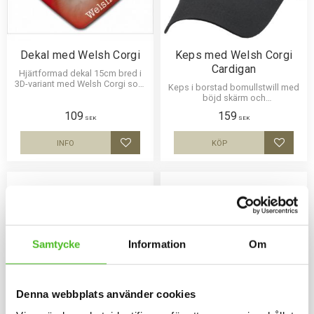
Dekal med Welsh Corgi
Keps med Welsh Corgi
Cardigan
Hjärtformad dekal 15cm bred i
3D-variant med Welsh Corgi som
Keps i borstad bomullstwill med
har en klisterbaksida för
böjd skärm och
montering på bilruta m.m.
kardborrespänne och med ett
109
159
siluettmotiv av en Welsh Corgi
SEK
SEK
Cardigan.
INFO
KÖP
Lägg till i favoriter
Lägg til
Samtycke
Information
Om
Denna webbplats använder cookies