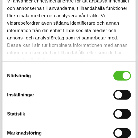
Vi använder enhetsidentifierare för att anpassa innehållet
Pannband med Welsh
Keps i juniorstorlek med
och annonserna till användarna, tillhandahålla funktioner
Corgi Cardigan
Welsh Corgi cardigan
för sociala medier och analysera vår trafik. Vi
Pannband i kraftig Bomull /
Keps i juniorstorlek i 100%
vidarebefordrar även sådana identifierare och annan
Elastan med ett siluettmotiv av
polyester med snygg passform
information från din enhet till de sociala medier och
en Welsh Corgi Cardigan.
och baksida av nät och en
109
159
siluettbild av en Welsh Corgi
SEK
SEK
annons- och analysföretag som vi samarbetar med.
cardigan. Luftig och skön keps.
Dessa kan i sin tur kombinera informationen med annan
INFO
KÖP
Lägg till i favoriter
Lägg til
information som du har tillhandahållit eller som de har
samlat in när du har använt deras tjänster.
Samtyckesval
Nödvändig
Inställningar
Statistik
Keps med en Welsh
Barnmössa med Welsh
Marknadsföring
Corgi Cardigan
Corgi Cardigan