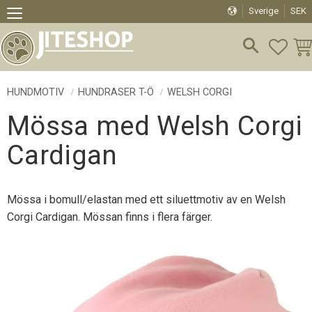
Sverige
SEK
Meny
FAVO
KU
HUNDMOTIV
HUNDRASER T-Ö
WELSH CORGI
Mössa med Welsh Corgi
Cardigan
Mössa i bomull/elastan med ett siluettmotiv av en Welsh
Corgi Cardigan. Mössan finns i flera färger.