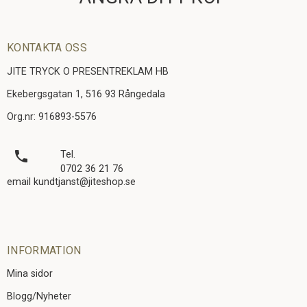
KONTAKTA OSS
JITE TRYCK O PRESENTREKLAM HB
Ekebergsgatan 1, 516 93 Rångedala
Org.nr: 916893-5576
local_phone
Tel.
0702 36 21 76
email kundtjanst@jiteshop.se
INFORMATION
Mina sidor
Blogg/Nyheter