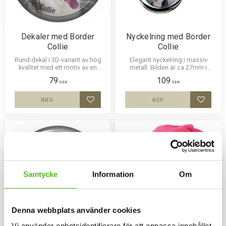
Dekaler med Border
Nyckelring med Border
Collie
Collie
Rund dekal i 3D-variant av hög
Elegant nyckelring i massiv
kvalitet med ett motiv av en
metall. Bilden är ca 27mm i
Border Collie. Finns i 3 storlekar
diameter och laminerad för att
79
109
10 cm , 15 cm och 30 cm i
vara hållbar och ge ett intryck av
SEK
SEK
diameter.
djup i bilden.
INFO
KÖP
Lägg till i favoriter
Lägg til
Samtycke
Information
Om
Denna webbplats använder cookies
Vi använder enhetsidentifierare för att anpassa innehållet