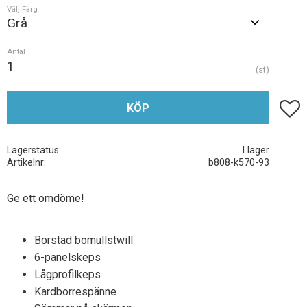
Välj Färg
Antal
st
Lägg t
KÖP
Lagerstatus
I lager
Artikelnr
b808-k570-93
Ge ett omdöme!
Borstad bomullstwill
6-panelskeps
Lågprofilkeps
Kardborrespänne