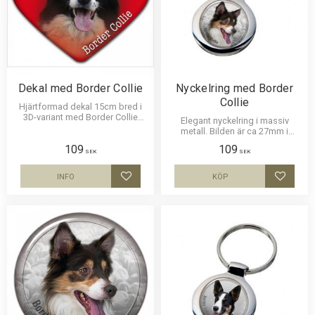
Dekal med Border Collie
Nyckelring med Border
Collie
Hjärtformad dekal 15cm bred i
3D-variant med Border Collie
Elegant nyckelring i massiv
som har en klisterbaksida för
metall. Bilden är ca 27mm i
montering på bilruta m.m.
diameter och laminerad för att
109
109
vara hållbar och ge ett intryck av
SEK
SEK
djup i bilden.
INFO
KÖP
Lägg till i favoriter
Lägg til