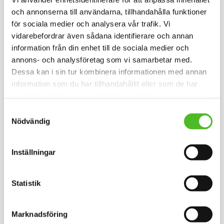
Dekaler med Border
Mössa med Border Collie
och annonserna till användarna, tillhandahålla funktioner
Collie
Mössa i bomullspandex med ett
för sociala medier och analysera vår trafik. Vi
siluettmotiv av en Border Collie .
Rund dekal i 3D-variant av hög
vidarebefordrar även sådana identifierare och annan
Mössan finns i flera färger.
kvalitet med ett motiv av en
information från din enhet till de sociala medier och
Border Collie. Finns i 3 storlekar
79
159
10 cm , 15 cm och 30 cm i
SEK
SEK
annons- och analysföretag som vi samarbetar med.
diameter.
Dessa kan i sin tur kombinera informationen med annan
INFO
INFO
Lägg till i favoriter
Lägg til
information som du har tillhandahållit eller som de har
samlat in när du har använt deras tjänster.
NYA FÄRGER
Samtyckesval
Nödvändig
Inställningar
Statistik
Keps med Border Collie
Barnmössa med Border
Marknadsföring
Collie
Keps i svart, vitt eller rosa med