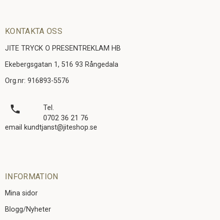
KONTAKTA OSS
JITE TRYCK O PRESENTREKLAM HB
Ekebergsgatan 1, 516 93 Rångedala
Org.nr: 916893-5576
local_phone
Tel.
0702 36 21 76
email kundtjanst@jiteshop.se
INFORMATION
Mina sidor
Blogg/Nyheter