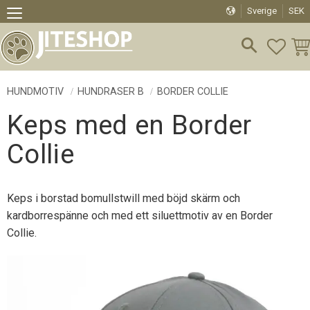
Sverige
SEK
Meny
FAVO
KU
HUNDMOTIV
HUNDRASER B
BORDER COLLIE
Keps med en Border
Collie
Keps i borstad bomullstwill med böjd skärm och
kardborrespänne och med ett siluettmotiv av en Border
Collie.