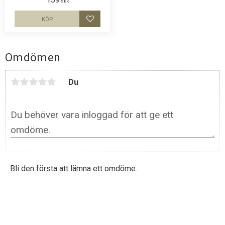
Border Collie. Luftig och skön
SEK
keps.
KÖP
Lägg till i favoriter
Omdömen
Du
Bli den första att lämna ett omdöme.