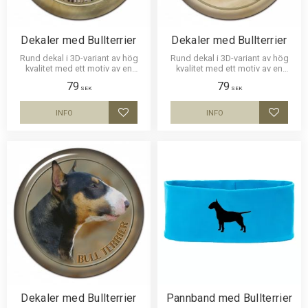
Dekaler med Bullterrier
Dekaler med Bullterrier
Rund dekal i 3D-variant av hög
Rund dekal i 3D-variant av hög
kvalitet med ett motiv av en
kvalitet med ett motiv av en
Bullterrier. Finns i 1 storlek 10 cm
Bullterrier. Finns i 1 storlek 10 cm
79
79
i diameter.
i diameter.
SEK
SEK
INFO
INFO
Lägg till i favoriter
Lägg til
Dekaler med Bullterrier
Pannband med Bullterrier