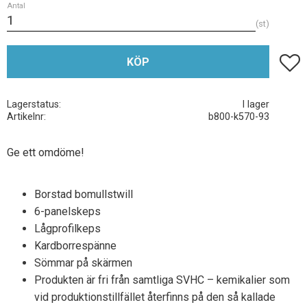
Antal
st
Lägg t
KÖP
Lagerstatus
I lager
Artikelnr
b800-k570-93
Ge ett omdöme!
Borstad bomullstwill
6-panelskeps
Lågprofilkeps
Kardborrespänne
Sömmar på skärmen
Produkten är fri från samtliga SVHC – kemikalier som
vid produktionstillfället återfinns på den så kallade