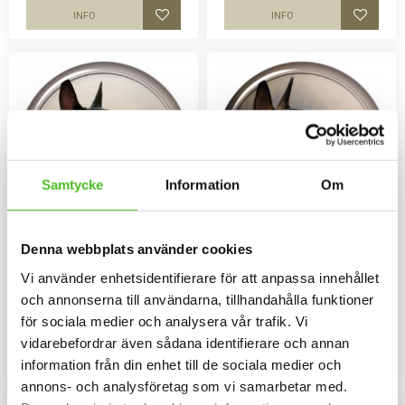
INFO
INFO
Lägg till i favoriter
Lägg til
Samtycke
Information
Om
Denna webbplats använder cookies
Dekaler med Bullterrier
Dekaler med Bullterrier
Vi använder enhetsidentifierare för att anpassa innehållet
Rund dekal i 3D-variant av hög
Rund dekal i 3D-variant av hög
kvalitet med ett motiv av en
kvalitet med ett motiv av en
och annonserna till användarna, tillhandahålla funktioner
Bullterrier. Finns i 3 storlekar 10
Bullterrier. Finns i 3 storlekar 10
79
79
för sociala medier och analysera vår trafik. Vi
cm , 15 cm och 30 cm i diameter.
cm , 15 cm och 30 cm i diameter.
SEK
SEK
vidarebefordrar även sådana identifierare och annan
INFO
INFO
Lägg till i favoriter
Lägg til
information från din enhet till de sociala medier och
annons- och analysföretag som vi samarbetar med.