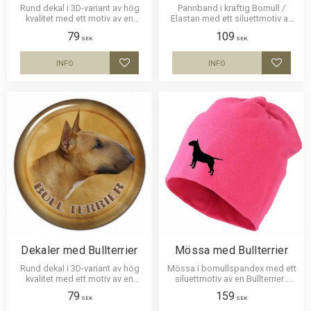
Rund dekal i 3D-variant av hög
Pannband i kraftig Bomull /
kvalitet med ett motiv av en
Elastan med ett siluettmotiv av
Bullterrier. Finns i 2 storlekar 10
en Bullterrier.
79
109
cm och 15 cm i diameter.
SEK
SEK
INFO
INFO
Lägg till i favoriter
Lägg til
Dekaler med Bullterrier
Mössa med Bullterrier
Rund dekal i 3D-variant av hög
Mössa i bomullspandex med ett
kvalitet med ett motiv av en
siluettmotiv av en Bullterrier .
Bullterrier. Finns i 2 storlekar 10
Mössan finns i flera färger.
79
159
cm och 15 cm i diameter.
SEK
SEK