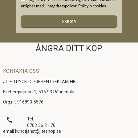
Jag samtycker till att motta digital kommunikation i
enlighet med i integritetspolicyn
Policy o cookies
SKICKA
ÅNGRA DITT KÖP
KONTAKTA OSS
JITE TRYCK O PRESENTREKLAM HB
Ekebergsgatan 1, 516 93 Rångedala
Org.nr: 916893-5576
local_phone
Tel.
0702 36 21 76
email kundtjanst@jiteshop.se