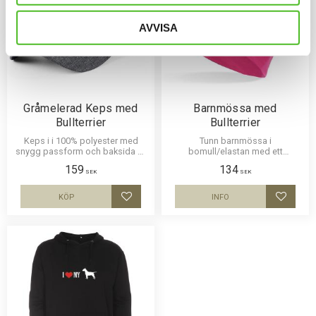
AVVISA
Gråmelerad Keps med
Barnmössa med
Bullterrier
Bullterrier
Keps i i 100% polyester med
Tunn barnmössa i
snygg passform och baksida av
bomull/elastan med ett
nät och en siluettbild av en
siluettmotiv av en Bullterrier.
159
134
Bullterrier. Luftig och skön keps.
Mössan finns i flera färger.
SEK
SEK
KÖP
INFO
Lägg till i favoriter
Lägg til