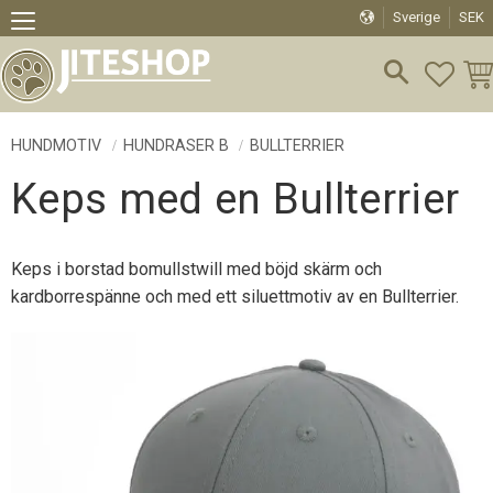
Sverige
SEK
Meny
FAVO
KU
HUNDMOTIV
HUNDRASER B
BULLTERRIER
Keps med en Bullterrier
Keps i borstad bomullstwill med böjd skärm och
kardborrespänne och med ett siluettmotiv av en Bullterrier.