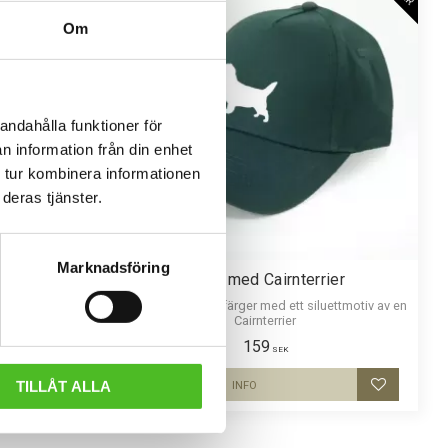
Om
andahålla funktioner för
n information från din enhet
 tur kombinera informationen
deras tjänster.
Marknadsföring
errier
Keps med Cairnterrier
an med ett
Keps i flera olika färger med ett siluettmotiv av en
an finns i flera
Cairnterrier
159
SEK
TILLÅT ALLA
INFO
Lägg till i favoriter
Lägg till i