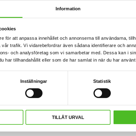
Information
cookies
e för att anpassa innehållet och annonserna till användarna, tillh
vår trafik. Vi vidarebefordrar även sådana identifierare och anna
nnons- och analysföretag som vi samarbetar med. Dessa kan i sin
har tillhandahållit eller som de har samlat in när du har använt 
Inställningar
Statistik
die med Cairnterrier
Barnmössa med Cairnt
ed ett Cairnterriermotiv tryckt på
Tunn barnmössa i bomull/elast
et. Motivstorlek ca 28x7 cm.
siluettmotiv av en Cairnterrier. Möss
färger.
429
134
SEK
SEK
TILLÅT URVAL
INFO
INFO
Lägg till i favoriter