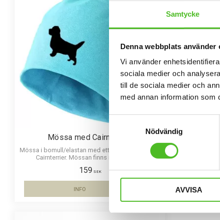
Samtycke
Denna webbplats använder 
Vi använder enhetsidentifierar
sociala medier och analysera 
till de sociala medier och a
med annan information som du 
Samtyckesval
Nödvändig
Mössa med Cairnterrier
Hoo
Mössa i bomull/elastan med ett siluettmotiv av en
Luvtröja m
Cairnterrier. Mössan finns i flera färger.
bröst
159
SEK
AVVISA
INFO
Lägg till i favoriter