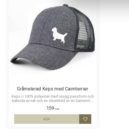
Gråmelerad Keps med Cairnterrier
Keps i i 100% polyester med snygg passform och
baksida av nät och en siluettbild av en Cairnterrier.
Luftig och skön keps.
159
SEK
KÖP
Lägg till i favoriter