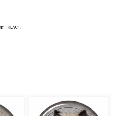
an” i REACH.