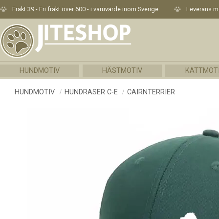
Frakt 39:- Fri frakt över 600:- i varuvärde inom Sverige
Leverans me
HUNDMOTIV
HÄSTMOTIV
KATTMOT
HUNDMOTIV
HUNDRASER C-E
CAIRNTERRIER