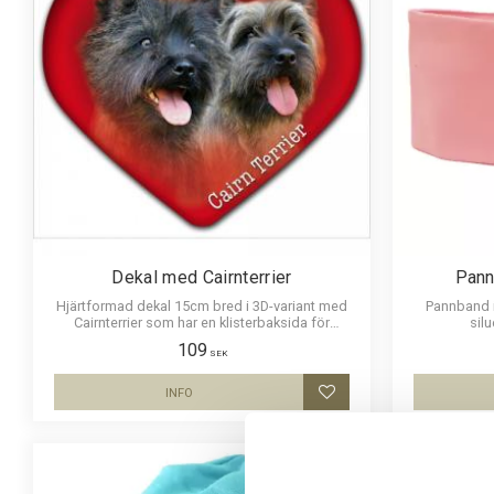
Dekal med Cairnterrier
Pann
Hjärtformad dekal 15cm bred i 3D-variant med
Pannband i
Cairnterrier som har en klisterbaksida för
silu
montering på bilruta m.m.
109
SEK
INFO
Lägg till i favoriter