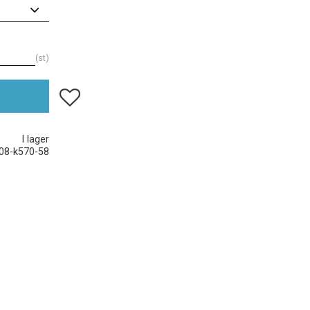
st
Lägg till i favoriter
I lager
08-k570-58