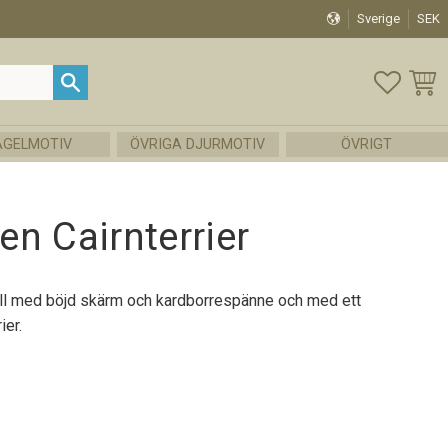
Sverige
SEK
FAVOR
KUND
ÅGELMOTIV
ÖVRIGA DJURMOTIV
ÖVRIGT
n Cairnterrier
ll med böjd skärm och kardborrespänne och med ett
ier.