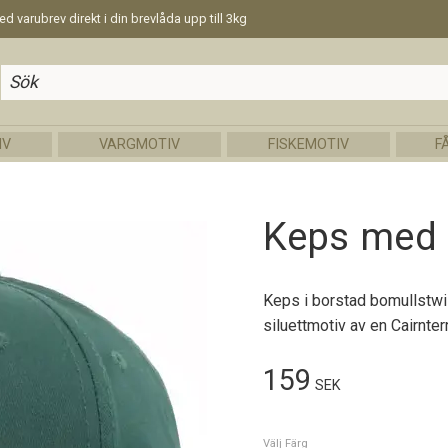
d varubrev direkt i din brevlåda upp till 3kg
IV
VARGMOTIV
FISKEMOTIV
F
Keps med e
Keps i borstad bomullstwi
siluettmotiv av en Cairnterr
159
SEK
Välj Färg