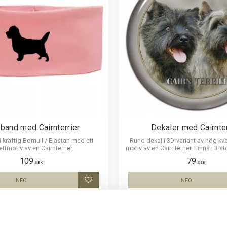
band med Cairnterrier
Dekaler med Cairnter
 kraftig Bomull / Elastan med ett
Rund dekal i 3D-variant av hög kva
ettmotiv av en Cairnterrier.
motiv av en Cairnterrier. Finns i 3 st
15 cm och 30 cm i diame
109
79
SEK
SEK
INFO
INFO
Lägg till i favoriter