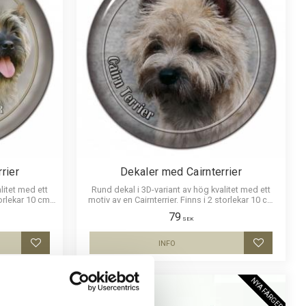
rier
Dekaler med Cairnterrier
litet med ett
Rund dekal i 3D-variant av hög kvalitet med ett
orlekar 10 cm ,
motiv av en Cairnterrier. Finns i 2 storlekar 10 cm
ter.
och 15 cm i diameter.
79
SEK
INFO
Lägg till i favoriter
Lägg till i
NYA FÄRGER