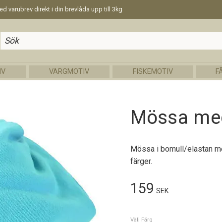
d varubrev direkt i din brevlåda upp till 3kg
IV
VARGMOTIV
FISKEMOTIV
F
Mössa med
Mössa i bomull/elastan med 
färger.
159
SEK
Välj Färg