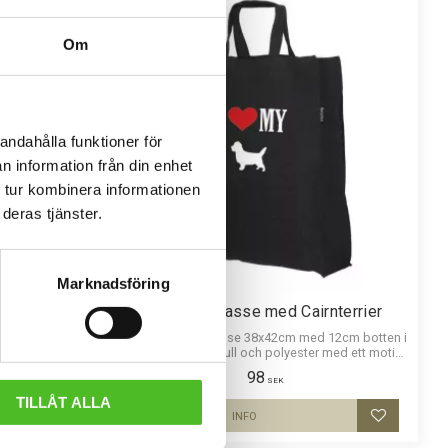
Om
andahålla funktioner för
n information från din enhet
 tur kombinera informationen
deras tjänster.
Marknadsföring
rier
Shoppingkasse med Cairnterrier
öjd skärm och
Miljövänlig tygkasse 38x42cm med 12cm botten i
ttmotiv av en
återanvänd bomull och polyester med ett motiv
av Cairnterrier. Motivstorlek ca 18 x 15 cm.
98
SEK
TILLÅT ALLA
INFO
Lägg till i favoriter
Lägg till i