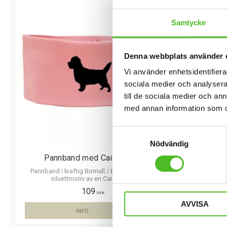
Samtycke
Denna webbplats använder 
Vi använder enhetsidentifierar
sociala medier och analysera 
till de sociala medier och a
med annan information som du 
Samtyckesval
Nödvändig
Pannband med Cairnterrier
Ke
Pannband i kraftig Bomull / Elastan med ett
Melerad k
siluettmotiv av en Cairnterrier.
passform och
109
SEK
AVVISA
INFO
Lägg till i favoriter