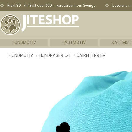
Frakt 39:- Fri frakt över 600:- i varuvärde inom Sverige
Leverans me
HUNDMOTIV
HÄSTMOTIV
KATTMOT
HUNDMOTIV
HUNDRASER C-E
CAIRNTERRIER