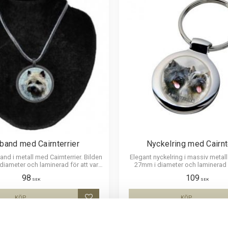
band med Cairnterrier
Nyckelring med Cairnt
nd i metall med Cairnterrier. Bilden
Elegant nyckelring i massiv metall.
diameter och laminerad för att vara
27mm i diameter och laminerad f
h ge ett intryck av djup i bilden.
hållbar och ge ett uttryck av dju
98
109
SEK
SEK
KÖP
KÖP
Lägg till i favoriter