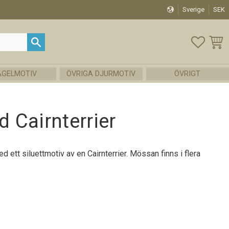
Sverige
SEK
FAVOR
KUND
ÅGELMOTIV
ÖVRIGA DJURMOTIV
ÖVRIGT
 Cairnterrier
ett siluettmotiv av en Cairnterrier. Mössan finns i flera