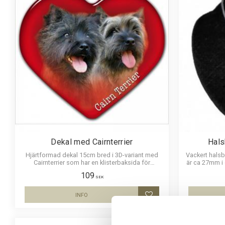
Dekal med Cairnterrier
Hals
Hjärtformad dekal 15cm bred i 3D-variant med
Vackert halsba
Cairnterrier som har en klisterbaksida för
är ca 27mm i 
montering på bilruta m.m.
hållbar oc
109
SEK
INFO
Lägg till i favoriter