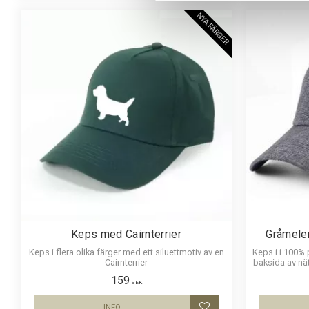
NYA FÄRGER
Keps med Cairnterrier
Gråmeler
Keps i flera olika färger med ett siluettmotiv av en
Keps i i 100%
Cairnterrier
baksida av nät 
159
SEK
INFO