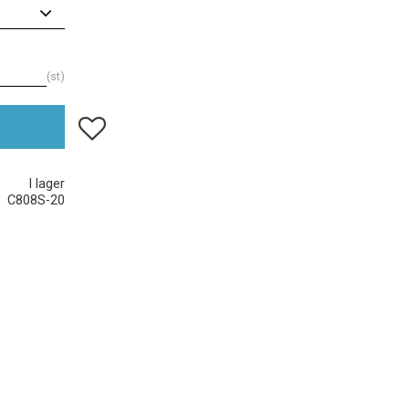
st
Lägg till i favoriter
I lager
C808S-20