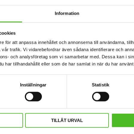
Information
cookies
e för att anpassa innehållet och annonserna till användarna, tillh
vår trafik. Vi vidarebefordrar även sådana identifierare och anna
nnons- och analysföretag som vi samarbetar med. Dessa kan i sin
har tillhandahållit eller som de har samlat in när du har använt 
Inställningar
Statistik
ps med Cairnterrier
Keps med en Cairnter
eps i 100% polyester med snygg
Keps i borstad bomullstwill med b
 metallspänne. Siluettmotiv av en
kardborrespänne och med ett silue
Cairnterrier
Cairnterrier.
169
159
SEK
SEK
TILLÅT URVAL
INFO
INFO
Lägg till i favoriter