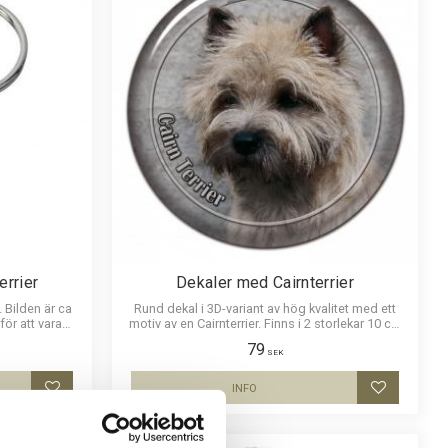
errier
Dekaler med Cairnterrier
 Bilden är ca
Rund dekal i 3D-variant av hög kvalitet med ett
ör att vara
motiv av en Cairnterrier. Finns i 2 storlekar 10 cm
p i bilden.
och 15 cm i diameter.
79
SEK
INFO
Lägg till i favoriter
Lägg till i