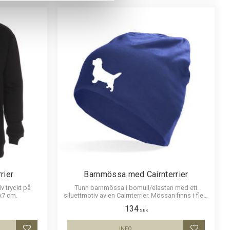
rier
Barnmössa med Cairnterrier
v tryckt på
Tunn barnmössa i bomull/elastan med ett
x7 cm.
siluettmotiv av en Cairnterrier. Mössan finns i flera
färger.
134
SEK
INFO