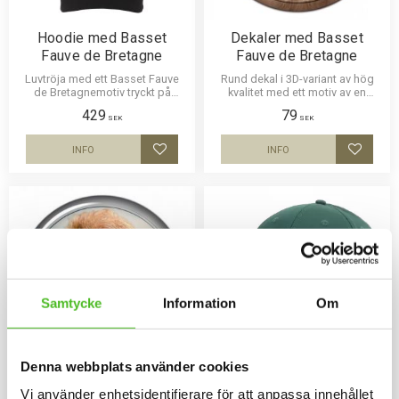
Hoodie med Basset
Dekaler med Basset
Fauve de Bretagne
Fauve de Bretagne
Luvtröja med ett Basset Fauve
Rund dekal i 3D-variant av hög
de Bretagnemotiv tryckt på
kvalitet med ett motiv av en
bröstet. Motivstorlek ca 28x7
Basset Fauve de Bretagne. Finns
429
79
cm.
i 3 storlekar 10 cm , 15 cm och
SEK
SEK
30 cm i diameter.
INFO
INFO
Lägg till i favoriter
Lägg til
Samtycke
Information
Om
Denna webbplats använder cookies
Dekaler med Basset
Keps med en Basset
Vi använder enhetsidentifierare för att anpassa innehållet