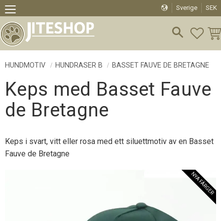
Sverige
SEK
Meny
FAVO
KU
HUNDMOTIV
HUNDRASER B
BASSET FAUVE DE BRETAGNE
Keps med Basset Fauve
de Bretagne
Keps i svart, vitt eller rosa med ett siluettmotiv av en Basset
Fauve de Bretagne
NYA FÄRGER