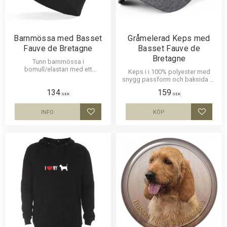
Barnmössa med Basset
Gråmelerad Keps med
Fauve de Bretagne
Basset Fauve de
Bretagne
Tunn barnmössa i
bomull/elastan med ett
Keps i i 100% polyester med
siluettmotiv av en Basset Fauve
snygg passform och baksida av
de Bretagne. Mössan finns i flera
nät och en siluettbild av en
134
159
färger.
Basset Fauve de Bretagne.
SEK
SEK
Luftig och skön keps.
INFO
KÖP
Lägg till i favoriter
Lägg til