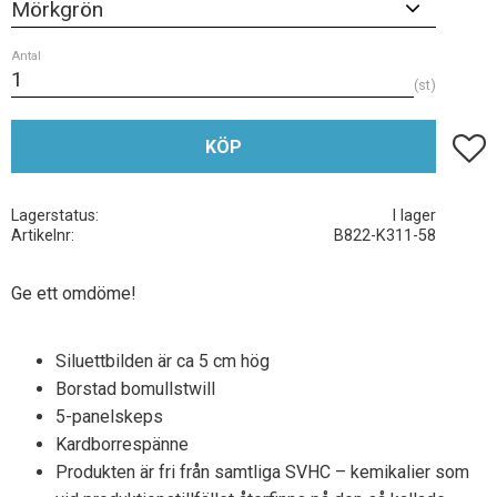
Antal
st
Lägg t
KÖP
Lagerstatus
I lager
Artikelnr
B822-K311-58
Ge ett omdöme!
Siluettbilden är ca 5 cm hög
Borstad bomullstwill
5-panelskeps
Kardborrespänne
Produkten är fri från samtliga SVHC – kemikalier som