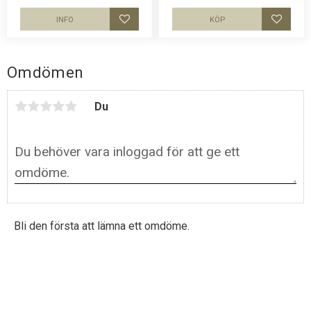
Bretagne. Luftig och skön keps.
INFO
KÖP
Lägg till i favoriter
Lägg til
Omdömen
Du
Bli den första att lämna ett omdöme.