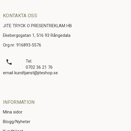
KONTAKTA OSS
JITE TRYCK O PRESENTREKLAM HB
Ekebergsgatan 1, 516 93 Rångedala
Org.nr: 916893-5576
local_phone
Tel.
0702 36 21 76
email kundtjanst@jiteshop.se
INFORMATION
Mina sidor
Blogg/Nyheter